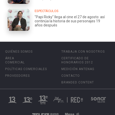
ESPECTÁCULOS
"Papi Ricky" llega al cine el 27 de agosto: así
continúa la historia de sus personajes 19
años después
QUIÉNES SOMOS
TRABAJA CON NOSOTROS
ÁREA
CERTIFICADO DE
COMERCIAL
HONORARIOS 2012
POLÍTICAS COMERCIALES
MEDICIÓN ANTENAS
PROVEEDORES
CONTACTO
BRANDED CONTENT