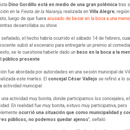
ista
Dino Gordillo está en medio de una gran polémica
tras 
ción en la
Fiesta de la Naranja
, realizada en
Villa Alegre
, región
sto, luego de que fuera
acusado de besar en la boca a una meno
ientras desarrollaba su show.
 señalado, el hecho habría ocurrido el sábado 14 de febrero, cu
escente subió al escenario para entregarle un premio al comedia
exto, se le cuestiona haberle dado un
beso en la boca a la me
l público presente
.
ción fue abordada por autoridades en una sesión municipal de Vil
ealizada este martes. El
concejal César Vallejo
se refirió a lo 
a actividad municipal.
 una actividad muy bonita, donde participamos los concejales, el
idad. En realidad fue muy bonita, estuvo muy participativa, pero
blemente
ocurrió una situación que como municipalidad y c
res públicos, no podemos quedar ajenos
", señaló.