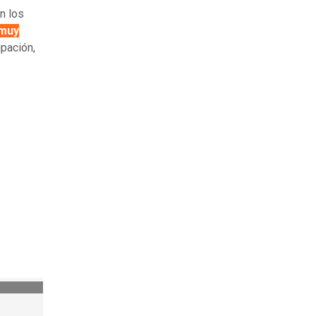
n los
 muy
pación,