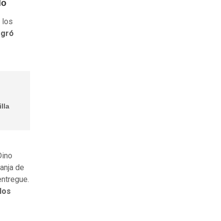
lo
 los
ogró
lla
Dino
ranja de
entregue.
 los