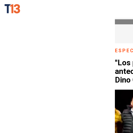
ESPE
"Los
ante
Dino 