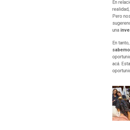
En relac
realidad
Pero nos
sugerenc
una
inve
En tanto
sabemos 
oportuni
acá. Est
oportuni