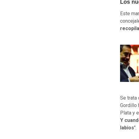
Los nu
Este mar
concejal
recopila
Se trata
Gordillo
Plata y e
Y cuando
labios
".