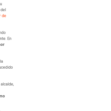
su
 del
r de
ando
nte. En
nor
la
sucedido
 alcalde,
omo