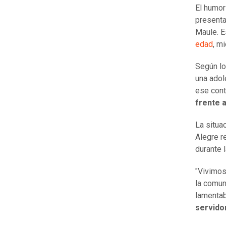
El humor
presenta
Maule. E
edad
, m
Según lo
una adol
ese cont
frente a
La situa
Alegre r
durante l
"Vivimos
la comun
lamenta
servido