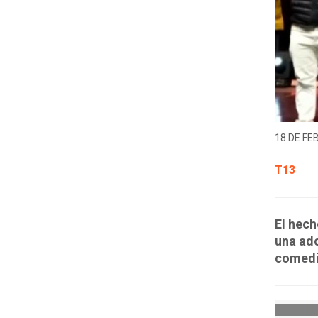
18 DE FE
T13
El hech
una ado
comedi