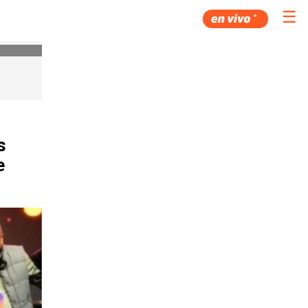
☰
s
e