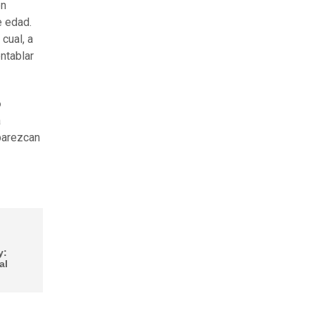
en
e edad.
cual, a
ntablar
o
a
parezcan
y:
al