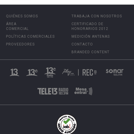
QUIÉNES SOMOS
TRABAJA CON NOSOTROS
ÁREA
CERTIFICADO DE
COMERCIAL
HONORARIOS 2012
POLÍTICAS COMERCIALES
MEDICIÓN ANTENAS
PROVEEDORES
CONTACTO
BRANDED CONTENT