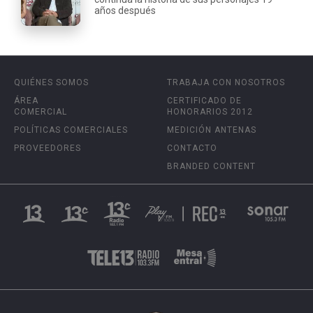
años después
QUIÉNES SOMOS
TRABAJA CON NOSOTROS
ÁREA
CERTIFICADO DE
COMERCIAL
HONORARIOS 2012
POLÍTICAS COMERCIALES
MEDICIÓN ANTENAS
PROVEEDORES
CONTACTO
BRANDED CONTENT