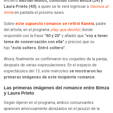
encierro
Bastián Muñoz, conocido como Bimza (24) y
Laura Prieto (40)
, a quien se le verá ingrresar a
Vecinos al
límite
en pantalla el próximo lunes.
Sobre
este supuesto romance se refirió Kanela
, padre
del artista, en el programa
¡Hay que decirlo!
, donde
respondió con la frase
"40 y 20"
y
añadió que
"voy a tener
tema de conversación con ella"
y precisó que su
hijo
"está soltero. Entró soltero".
Ahora, finalmente se confirmaron los coqueteo de la pareja,
después de varias especulaciones. En el espacio de
espectáculos del 13, este miércoles
se mostraron las
primeras imágenes de este incipiente romance.
Las primeras imágenes del romance entre Bimza
y Laura Prieto
Según dijeron en el programa, ambos concursantes
aparecen amorosamente abrazados en el jacuzzi de la