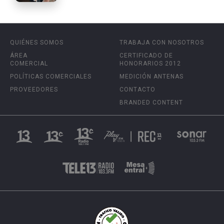
QUIÉNES SOMOS
TRABAJA CON NOSOTROS
ÁREA
CERTIFICADO DE
COMERCIAL
HONORARIOS 2012
POLÍTICAS COMERCIALES
MEDICIÓN ANTENAS
PROVEEDORES
CONTACTO
BRANDED CONTENT