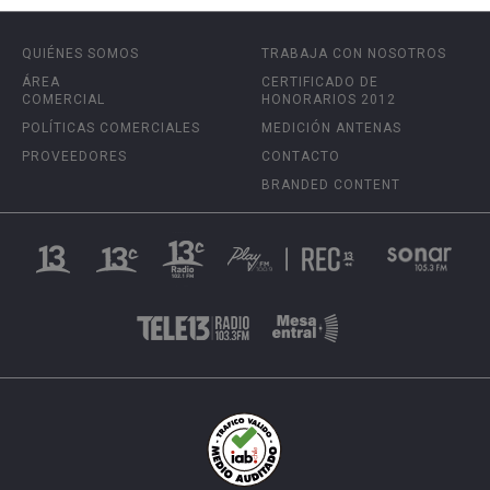
QUIÉNES SOMOS
TRABAJA CON NOSOTROS
ÁREA
CERTIFICADO DE
COMERCIAL
HONORARIOS 2012
POLÍTICAS COMERCIALES
MEDICIÓN ANTENAS
PROVEEDORES
CONTACTO
BRANDED CONTENT