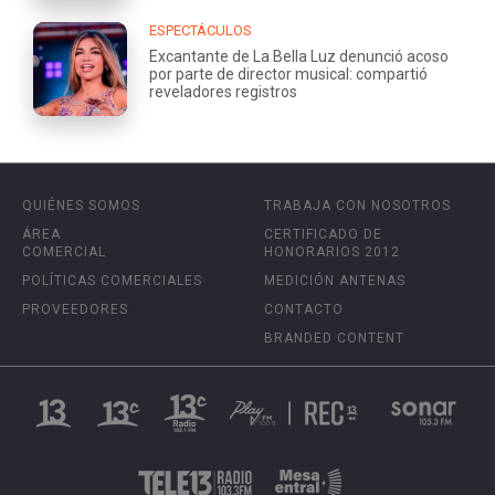
ESPECTÁCULOS
Excantante de La Bella Luz denunció acoso
por parte de director musical: compartió
reveladores registros
QUIÉNES SOMOS
TRABAJA CON NOSOTROS
ÁREA
CERTIFICADO DE
COMERCIAL
HONORARIOS 2012
POLÍTICAS COMERCIALES
MEDICIÓN ANTENAS
PROVEEDORES
CONTACTO
BRANDED CONTENT