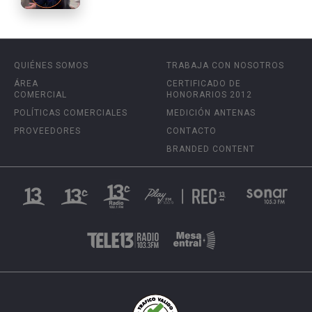
QUIÉNES SOMOS
TRABAJA CON NOSOTROS
ÁREA
CERTIFICADO DE
COMERCIAL
HONORARIOS 2012
POLÍTICAS COMERCIALES
MEDICIÓN ANTENAS
PROVEEDORES
CONTACTO
BRANDED CONTENT