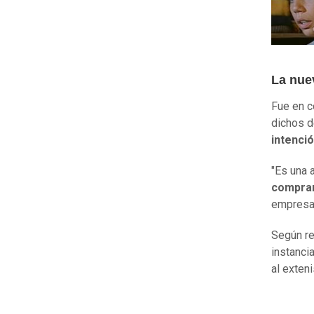
La nuev
Fue en c
dichos d
intenci
"Es una 
comprar
empresa
Según re
instanci
al exteni