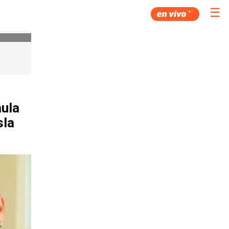
☰
aula
sla