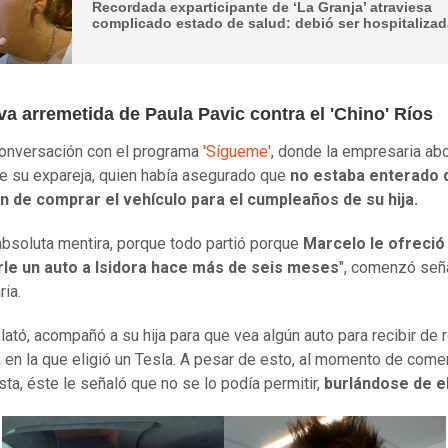
Recordada exparticipante de ‘La Granja’ atraviesa
complicado estado de salud: debió ser hospitaliza
a arremetida de Paula Pavic contra el 'Chino' Ríos
onversación con el programa
'Sígueme'
, donde la empresaria ab
e su expareja, quien había asegurado que
no estaba enterado d
ón de comprar el vehículo para el cumpleaños de su hija.
absoluta mentira, porque todo partió porque
Marcelo le ofreció
le un auto a Isidora hace más de seis meses
", comenzó señ
ria.
lató, acompañó a su hija para que vea algún auto para recibir de r
a en la que eligió un Tesla. A pesar de esto, al momento de come
sta, éste le señaló que no se lo podía permitir,
burlándose de el