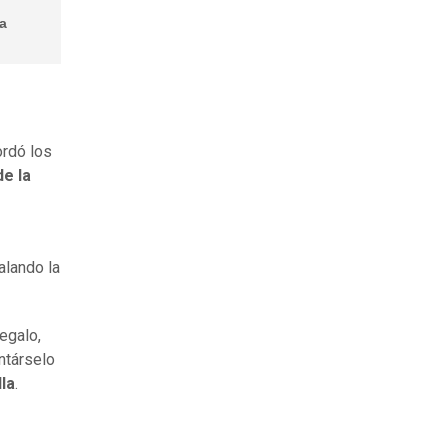
da
ordó los
e la
alando la
egalo,
ntárselo
la
.