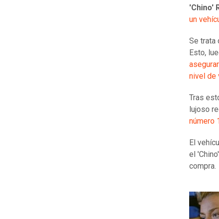
'Chino' 
un vehíc
Se trata
Esto, lu
asegurar
nivel de 
Tras est
lujoso r
número 
El vehíc
el 'Chin
compra.