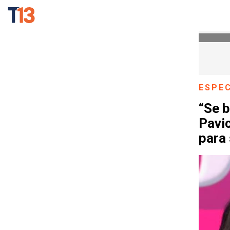
ESPE
“Se b
Pavic
para 