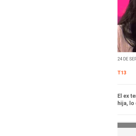
24 DE SE
T13
El ex t
hija, l