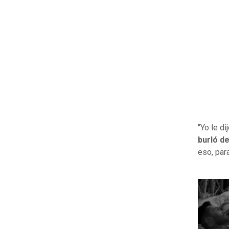
"Yo le di
burló de
eso, para