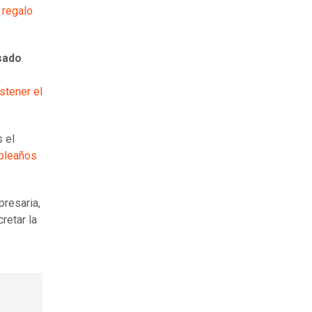
 regalo
sado
.
stener el
 el
pleaños
presaria,
retar la