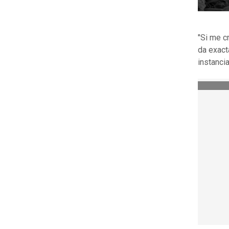
"Si me c
da exact
instanci