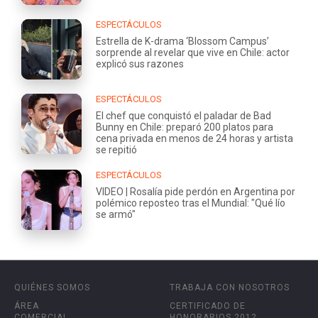
ESPECTÁCULOS
Estrella de K-drama ‘Blossom Campus’
sorprende al revelar que vive en Chile: actor
explicó sus razones
ESPECTÁCULOS
El chef que conquistó el paladar de Bad
Bunny en Chile: preparó 200 platos para
cena privada en menos de 24 horas y artista
se repitió
ESPECTÁCULOS
VIDEO | Rosalía pide perdón en Argentina por
polémico reposteo tras el Mundial: "Qué lío
se armó"
QUIÉNES SOMOS
TRABAJA CON NOSOTROS
ÁREA
CERTIFICADO DE
COMERCIAL
HONORARIOS 2012