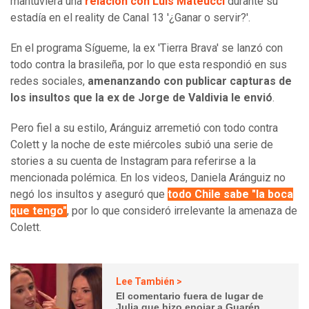
mantuviera una
relación con Luis Mateucci
durante su
estadía en el reality de Canal 13 '¿Ganar o servir?'.
En el programa Sígueme, la ex 'Tierra Brava' se lanzó con
todo contra la brasileña, por lo que esta respondió en sus
redes sociales,
amenanzando con publicar capturas de
los insultos que la ex de Jorge de Valdivia le envió
.
Pero fiel a su estilo, Aránguiz arremetió con todo contra
Colett y la noche de este miércoles subió una serie de
stories a su cuenta de Instagram para referirse a la
mencionada polémica. En los videos, Daniela Aránguiz no
negó los insultos y aseguró que
todo Chile sabe "la boca
que tengo"
, por lo que consideró irrelevante la amenaza de
Colett.
Lee También >
El comentario fuera de lugar de
Julia que hizo enojar a Guarén