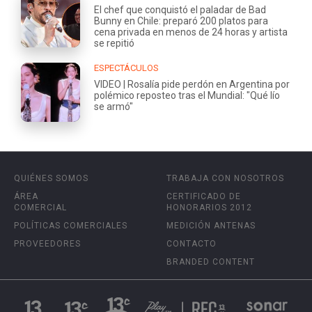
El chef que conquistó el paladar de Bad
Bunny en Chile: preparó 200 platos para
cena privada en menos de 24 horas y artista
se repitió
ESPECTÁCULOS
VIDEO | Rosalía pide perdón en Argentina por
polémico reposteo tras el Mundial: "Qué lío
se armó"
QUIÉNES SOMOS
TRABAJA CON NOSOTROS
ÁREA
CERTIFICADO DE
COMERCIAL
HONORARIOS 2012
POLÍTICAS COMERCIALES
MEDICIÓN ANTENAS
PROVEEDORES
CONTACTO
BRANDED CONTENT