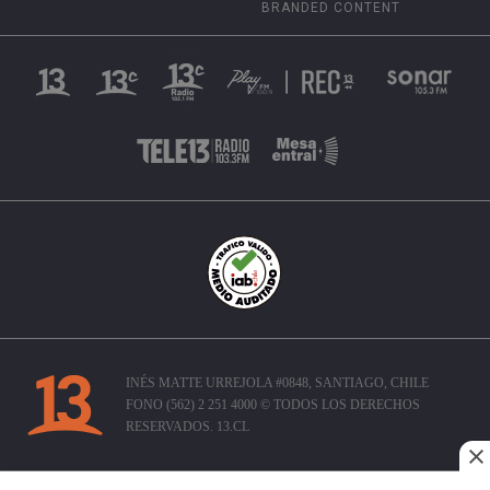
BRANDED CONTENT
INÉS MATTE URREJOLA #0848, SANTIAGO, CHILE
FONO (562) 2 251 4000 © TODOS LOS DERECHOS
RESERVADOS. 13.CL