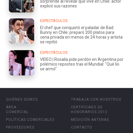
sorprende al revelar que vive en Chile: actor
explicó sus razones
ESPECTÁCULOS
El chef que conquistó el paladar de Bad
Bunny en Chile: preparó 200 platos para
cena privada en menos de 24 horas y artista
se repitió
ESPECTÁCULOS
VIDEO | Rosalía pide perdón en Argentina por
polémico reposteo tras el Mundial: "Qué lío
se armó"
QUIÉNES SOMOS
TRABAJA CON NOSOTROS
ÁREA
CERTIFICADO DE
COMERCIAL
HONORARIOS 2012
POLÍTICAS COMERCIALES
MEDICIÓN ANTENAS
PROVEEDORES
CONTACTO