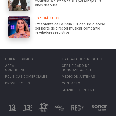
continúa la historia de sus personajes 19
años después
ESPECTÁCULOS
Excantante de La Bella Luz denunció acoso
por parte de director musical: compartió
reveladores registros
QUIÉNES SOMOS
TRABAJA CON NOSOTROS
ÁREA
CERTIFICADO DE
COMERCIAL
HONORARIOS 2012
POLÍTICAS COMERCIALES
MEDICIÓN ANTENAS
PROVEEDORES
CONTACTO
BRANDED CONTENT