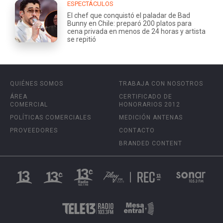
ESPECTÁCULOS
El chef que conquistó el paladar de Bad
Bunny en Chile: preparó 200 platos para
cena privada en menos de 24 horas y artista
se repitió
QUIÉNES SOMOS
TRABAJA CON NOSOTROS
ÁREA
CERTIFICADO DE
COMERCIAL
HONORARIOS 2012
POLÍTICAS COMERCIALES
MEDICIÓN ANTENAS
PROVEEDORES
CONTACTO
BRANDED CONTENT