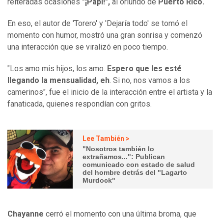
reiteradas ocasiones
"¡Papi!",
al oriundo de
Puerto Rico.
En eso, el autor de 'Torero' y 'Dejaría todo' se tomó el
momento con humor, mostró una gran sonrisa y comenzó
una interacción que se viralizó en poco tiempo.
"Los amo mis hijos, los amo.
Espero que les esté
llegando la mensualidad, eh
. Si no, nos vamos a los
camerinos", fue el inicio de la interacción entre el artista y la
fanaticada, quienes respondían con gritos.
Lee También >
"Nosotros también lo
extrañamos...": Publican
comunicado con estado de salud
del hombre detrás del "Lagarto
Murdock"
Chayanne
cerró el momento con una última broma, que