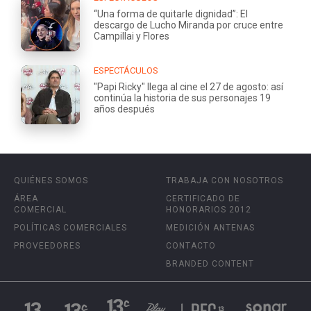
“Una forma de quitarle dignidad”: El
descargo de Lucho Miranda por cruce entre
Campillai y Flores
ESPECTÁCULOS
"Papi Ricky" llega al cine el 27 de agosto: así
continúa la historia de sus personajes 19
años después
QUIÉNES SOMOS
TRABAJA CON NOSOTROS
ÁREA
CERTIFICADO DE
COMERCIAL
HONORARIOS 2012
POLÍTICAS COMERCIALES
MEDICIÓN ANTENAS
PROVEEDORES
CONTACTO
BRANDED CONTENT