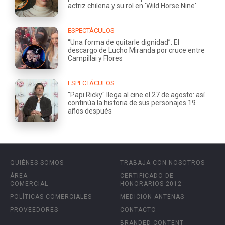
actriz chilena y su rol en 'Wild Horse Nine'
ESPECTÁCULOS
“Una forma de quitarle dignidad”: El
descargo de Lucho Miranda por cruce entre
Campillai y Flores
ESPECTÁCULOS
"Papi Ricky" llega al cine el 27 de agosto: así
continúa la historia de sus personajes 19
años después
QUIÉNES SOMOS
TRABAJA CON NOSOTROS
ÁREA
CERTIFICADO DE
COMERCIAL
HONORARIOS 2012
POLÍTICAS COMERCIALES
MEDICIÓN ANTENAS
PROVEEDORES
CONTACTO
BRANDED CONTENT