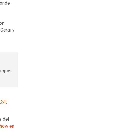
donde
or
Sergi y
as que
24:
e del
 show en