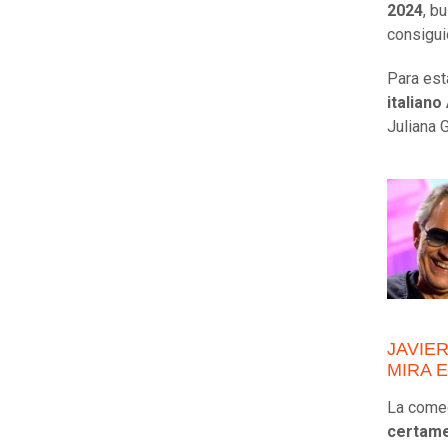
2024
, b
consigui
Para est
italiano
Juliana 
JAVIER
MIRA 
La comed
certame