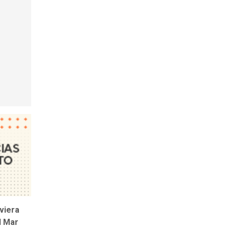
viera
l Mar