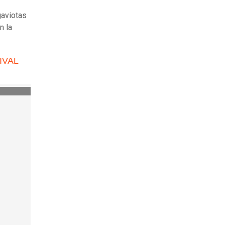
gaviotas
n la
IVAL