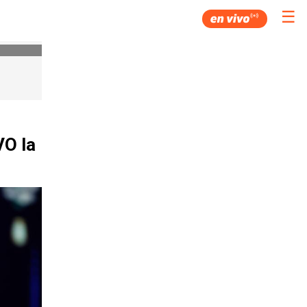
☰
VO la