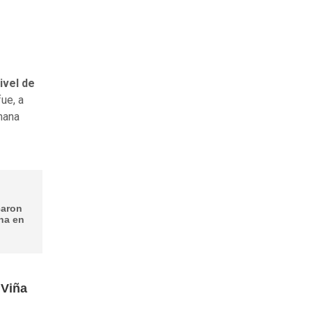
ivel de
ue, a
emana
caron
ina en
 Viña