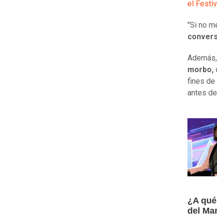
el Festi
"Si no m
convers
Además, 
morbo,
fines de
antes de 
¿A qué 
del Ma