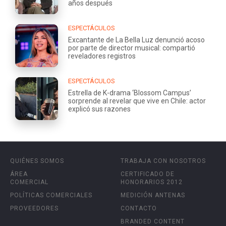
años después
ESPECTÁCULOS
Excantante de La Bella Luz denunció acoso
por parte de director musical: compartió
reveladores registros
ESPECTÁCULOS
Estrella de K-drama ‘Blossom Campus’
sorprende al revelar que vive en Chile: actor
explicó sus razones
QUIÉNES SOMOS
TRABAJA CON NOSOTROS
ÁREA
CERTIFICADO DE
COMERCIAL
HONORARIOS 2012
POLÍTICAS COMERCIALES
MEDICIÓN ANTENAS
PROVEEDORES
CONTACTO
BRANDED CONTENT