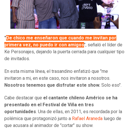
"
De chico me enseñaron que cuando me invitan por
primera vez, no puedo ir con amigos
", señaló el líder de
Ke Personajes, dejando la puerta cerrada para cualquier tipo
de invitados.
En esta misma línea, el trasandino enfatizó que "me
invitaron a mi, en este caso, nos invitaron a nosotros.
Nosotros tenemos que disfrutar este show.
Solo eso".
Cabe destacar que
el cantante chileno Américo se ha
presentado en el Festival de Viña en tres
oportunidades
. Una de ellas, en 2011, es recordada por la
polémica que protagonizó junto a
Rafael Araneda
luego de
que acusara al animador de "cortar" su show.