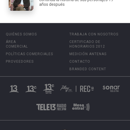
años después
QUIÉNES SOMOS
TRABAJA CON NOSOTROS
ÁREA
CERTIFICADO DE
COMERCIAL
HONORARIOS 2012
POLÍTICAS COMERCIALES
MEDICIÓN ANTENAS
PROVEEDORES
CONTACTO
BRANDED CONTENT