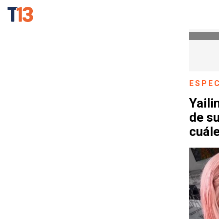
ESPE
Yaili
de su
cuál