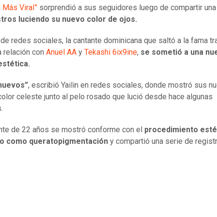
a Más Viral”
sorprendió a sus seguidores luego de compartir un
stros luciendo su nuevo color de ojos.
 de redes sociales, la cantante dominicana que saltó a la fama tr
 relación con
Anuel AA
y
Tekashi 6ix9ine
,
se sometió a una nu
estética.
 nuevos”
, escribió Yailin en redes sociales, donde mostró sus n
color celeste junto al pelo rosado que lució desde hace algunas
.
nte de 22 años se mostró conforme con el
procedimiento esté
o como queratopigmentación
y compartió una serie de regist