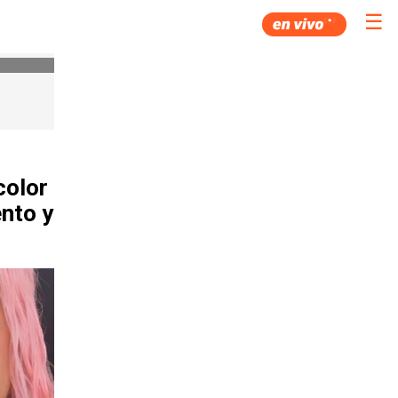
☰
color
ento y