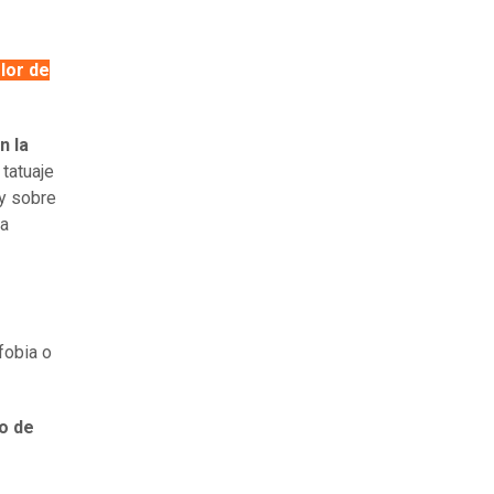
lor de
n la
 tatuaje
 y sobre
 a
fobia o
so de