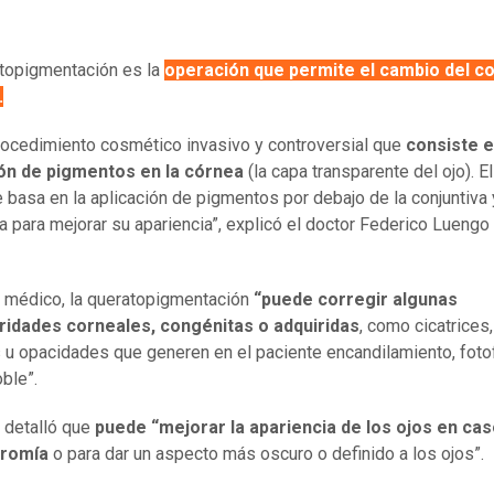
topigmentación es la
operación que permite el cambio del co
.
rocedimiento cosmético invasivo y controversial que
consiste e
ión de pigmentos en la córnea
(la capa transparente del ojo). El
e basa en la aplicación de pigmentos por debajo de la conjuntiva
ra para mejorar su apariencia”, explicó el doctor Federico Luengo
 médico, la queratopigmentación
“puede corregir algunas
aridades corneales, congénitas o adquiridas
, como cicatrices,
u opacidades que generen en el paciente encandilamiento, foto
oble”.
 detalló que
puede “mejorar la apariencia de los ojos en ca
cromía
o para dar un aspecto más oscuro o definido a los ojos”.