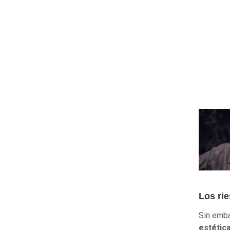
Los ri
Sin emba
estética