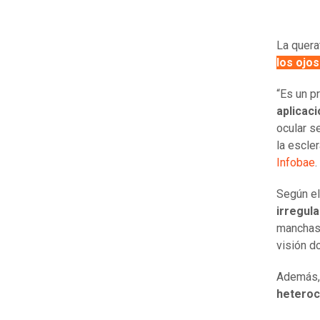
La quera
los ojos
“Es un p
aplicac
ocular s
la escle
Infobae
.
Según el
irregul
manchas 
visión d
Además,
hetero