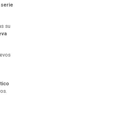
a
serie
as su
eva
uevos
tico
ros.