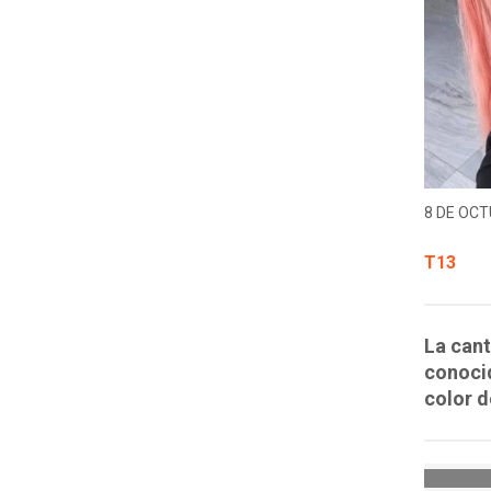
8 DE OCT
T13
La can
conoci
color d