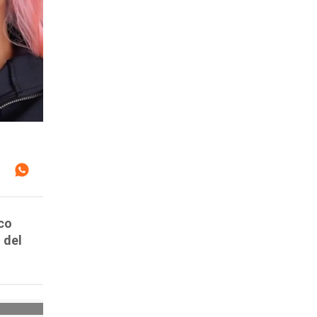
co
 del