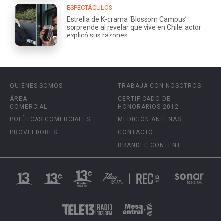
ESPECTÁCULOS
Estrella de K-drama ‘Blossom Campus’
sorprende al revelar que vive en Chile: actor
explicó sus razones
QUIÉNES SOMOS
TRABAJA CON NOSOTROS
ÁREA
CERTIFICADO DE
COMERCIAL
HONORARIOS 2012
POLÍTICAS COMERCIALES
MEDICIÓN ANTENAS
PROVEEDORES
CONTACTO
BRANDED CONTENT