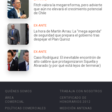
Fitch valora la megarreforma, pero advierte
que aún no elevará el crecimiento potencial
de Chile
EX-ANTE
La hora de Martín Arrau: La “mega agenda”
de seguridad que prepara el gobierno tras
despejar el Plan Quiroz
EX-ANTE
Caso Rodríguez: El inevitable encontrón de
alto calibre que protagonizaron Squella y
Alvarado (y por qué está lejos de terminar)
QUIÉNES SOMOS
TRABAJA CON NOSOTROS
ÁREA
CERTIFICADO DE
COMERCIAL
HONORARIOS 2012
POLÍTICAS COMERCIALES
MEDICIÓN ANTENAS