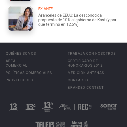
EX-ANTE
Aranceles de EEUU: La desconocida
propuesta de 10% al gobierno de Kast (y por
qué terminó en 12,5%)
QUIÉNES SOMOS
TRABAJA CON NOSOTROS
ÁREA
CERTIFICADO DE
COMERCIAL
HONORARIOS 2012
POLÍTICAS COMERCIALES
MEDICIÓN ANTENAS
PROVEEDORES
CONTACTO
BRANDED CONTENT