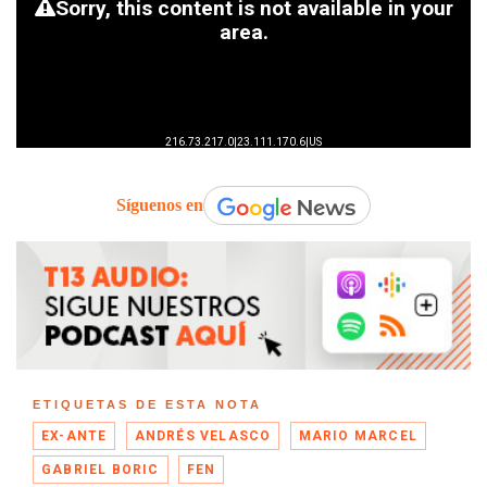
Síguenos en
ETIQUETAS DE ESTA NOTA
EX-ANTE
ANDRÉS VELASCO
MARIO MARCEL
GABRIEL BORIC
FEN