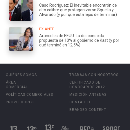
Caso Rodríguez: El inevitable encontrón de
alto calibre que protagonizaron Squella y
Alvarado (y por qué está lejos de terminar)
EX-ANTE
Aranceles de EEUU: La desconocida
propuesta de 10% al gobierno de Kast (y por
qué terminó en 12,5%)
QUIÉNES SOMOS
TRABAJA CON NOSOTROS
ÁREA
CERTIFICADO DE
COMERCIAL
HONORARIOS 2012
POLÍTICAS COMERCIALES
MEDICIÓN ANTENAS
PROVEEDORES
CONTACTO
BRANDED CONTENT