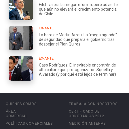
Fitch valora la megarreforma, pero advierte
que aún no elevará el crecimiento potencial
de Chile
EX-ANTE
La hora de Martín Arrau: La “mega agenda”
de seguridad que prepara el gobierno tras
despejar el Plan Quiroz
EX-ANTE
Caso Rodríguez: El inevitable encontrón de
alto calibre que protagonizaron Squella y
Alvarado (y por qué está lejos de terminar)
QUIÉNES SOMOS
TRABAJA CON NOSOTROS
ÁREA
CERTIFICADO DE
COMERCIAL
HONORARIOS 2012
POLÍTICAS COMERCIALES
MEDICIÓN ANTENAS