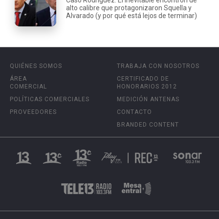
alto calibre que protagonizaron Squella y
Alvarado (y por qué está lejos de terminar)
QUIÉNES SOMOS
TRABAJA CON NOSOTROS
ÁREA
CERTIFICADO DE
COMERCIAL
HONORARIOS 2012
POLÍTICAS COMERCIALES
MEDICIÓN ANTENAS
PROVEEDORES
CONTACTO
BRANDED CONTENT