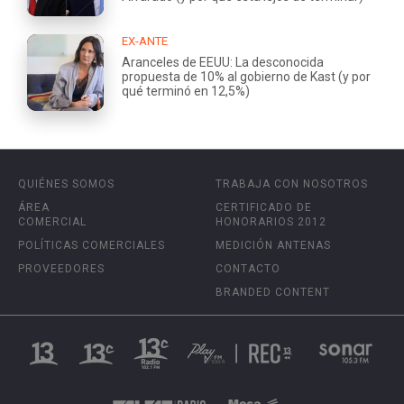
EX-ANTE
Aranceles de EEUU: La desconocida
propuesta de 10% al gobierno de Kast (y por
qué terminó en 12,5%)
QUIÉNES SOMOS
TRABAJA CON NOSOTROS
ÁREA
CERTIFICADO DE
COMERCIAL
HONORARIOS 2012
POLÍTICAS COMERCIALES
MEDICIÓN ANTENAS
PROVEEDORES
CONTACTO
BRANDED CONTENT