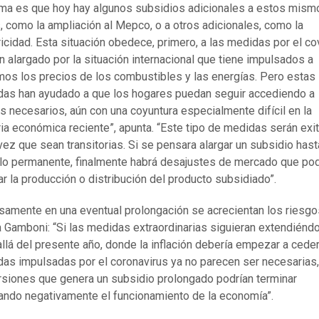
ema es que hoy hay algunos subsidios adicionales a estos mism
, como la ampliación al Mepco, o a otros adicionales, como la
ricidad. Esta situación obedece, primero, a las medidas por el cov
n alargado por la situación internacional que tiene impulsados a
os los precios de los combustibles y las energías. Pero estas
as han ayudado a que los hogares puedan seguir accediendo a
s necesarios, aún con una coyuntura especialmente difícil en la
ria económica reciente”, apunta. “Este tipo de medidas serán exi
vez que sean transitorias. Si se pensara alargar un subsidio hast
lo permanente, finalmente habrá desajustes de mercado que pod
ar la producción o distribución del producto subsidiado”.
samente en una eventual prolongación se acrecientan los riesgo
a Gamboni: “Si las medidas extraordinarias siguieran extendiénd
llá del presente año, donde la inflación debería empezar a ceder
as impulsadas por el coronavirus ya no parecen ser necesarias,
rsiones que genera un subsidio prolongado podrían terminar
ando negativamente el funcionamiento de la economía”.