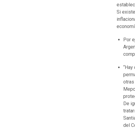
establec
Si exist
inflacio
economía
Por e
Argen
compa
“Hay 
perma
otras
Mepco
prote
De ig
trata
Santi
del C