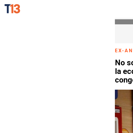
EX-A
No so
la ec
cong