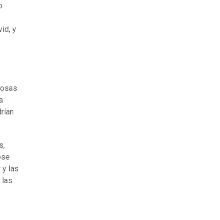
o
id, y
tosas
a
rían
s,
ose
 y las
 las