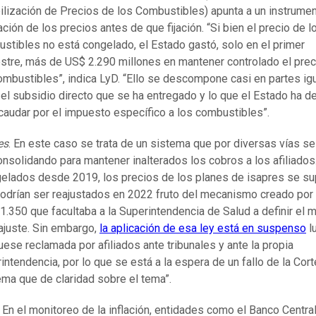
ilización de Precios de los Combustibles) apunta a un instrume
ación de los precios antes de que fijación. “Si bien el precio de l
stibles no está congelado, el Estado gastó, solo en el primer
tre, más de US$ 2.290 millones en mantener controlado el prec
ombustibles”, indica LyD. “Ello se descompone casi en partes ig
 el subsidio directo que se ha entregado y lo que el Estado ha d
caudar por el impuesto específico a los combustibles”.
es
. En este caso se trata de un sistema que por diversas vías se
onsolidando para mantener inalterados los cobros a los afiliados
elados desde 2019, los precios de los planes de isapres se su
odrían ser reajustados en 2022 fruto del mecanismo creado por 
1.350 que facultaba a la Superintendencia de Salud a definir el 
ajuste. Sin embargo,
la aplicación de esa ley está en suspenso
l
uese reclamada por afiliados ante tribunales y ante la propia
intendencia, por lo que se está a la espera de un fallo de la Cort
ma que de claridad sobre el tema”.
 En el monitoreo de la inflación, entidades como el Banco Centra