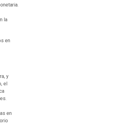
onetaria.
n la
os en
a, y
, el
ca
les.
nas en
orio