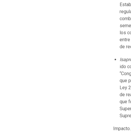
Estab
regul
combu
semes
los c
entre
de re
Isapr
ido c
“Cong
que p
Ley 2
de re
que f
Super
Supre
Impacto.