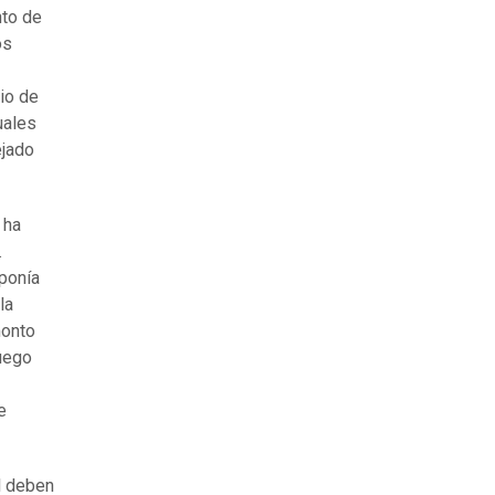
nto de
os
io de
uales
ejado
 ha
.
ponía
la
monto
uego
e
l deben