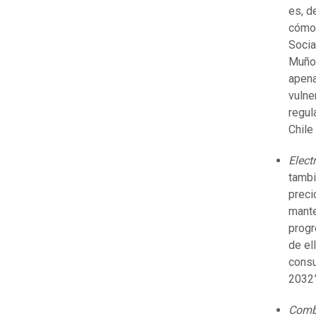
es, d
cómo 
Socia
Muñoz
apena
vulne
regul
Chile
Elect
tambi
preci
mante
progr
de el
consu
2032”
Comb