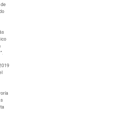
 de
ido
ás
lico
n
”.
 2019
el
oría
es
ta