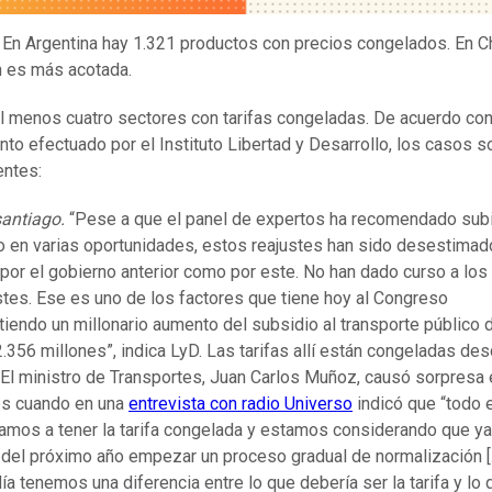
.
En Argentina hay 1.321 productos con precios congelados. En Chi
n es más acotada.
l menos cuatro sectores con tarifas congeladas. De acuerdo con
nto efectuado por el Instituto Libertad y Desarrollo, los casos s
entes:
antiago.
“Pese a que el panel de expertos ha recomendado subi
o en varias oportunidades, estos reajustes han sido desestima
 por el gobierno anterior como por este. No han dado curso a los
stes. Ese es uno de los factores que tiene hoy al Congreso
tiendo un millonario aumento del subsidio al transporte público 
.356 millones”, indica LyD. Las tarifas allí están congeladas de
El ministro de Transportes, Juan Carlos Muñoz, causó sorpresa 
s cuando en una
entrevista con radio Universo
indicó que “todo 
amos a tener la tarifa congelada y estamos considerando que ya
r del próximo año empezar un proceso gradual de normalización [
ía tenemos una diferencia entre lo que debería ser la tarifa y lo 