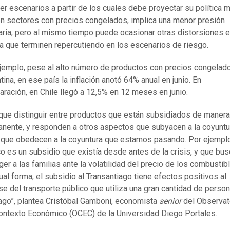
er escenarios a partir de los cuales debe proyectar su política m
en sectores con precios congelados, implica una menor presión
naria, pero al mismo tiempo puede ocasionar otras distorsiones e
 que terminen repercutiendo en los escenarios de riesgo.
jemplo, pese al alto número de productos con precios congelad
tina, en ese país la inflación anotó 64% anual en junio. En
ración, en Chile llegó a 12,5% en 12 meses en junio.
que distinguir entre productos que están subsidiados de manera
nente, y responden a otros aspectos que subyacen a la coyuntur
 que obedecen a la coyuntura que estamos pasando. Por ejemplo
 es un subsidio que existía desde antes de la crisis, y que bus
ger a las familias ante la volatilidad del precio de los combustib
ual forma, el subsidio al Transantiago tiene efectos positivos al
rse del transporte público que utiliza una gran cantidad de perso
ago”, plantea Cristóbal Gamboni, economista
senior
del Observat
ontexto Económico (OCEC) de la Universidad Diego Portales.