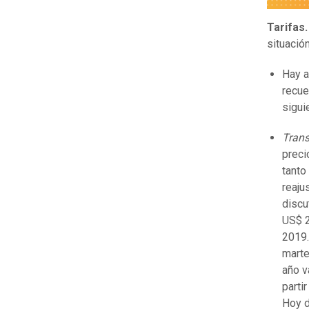
Tarifas
situació
Hay a
recue
sigui
Trans
preci
tanto
reaju
discu
US$ 2
2019.
marte
año v
parti
Hoy d