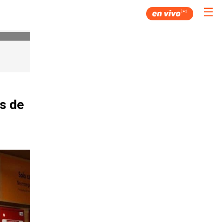
☰
es de