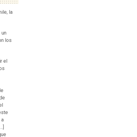
le, la
 un
on los
r el
dos
de
sde
el
este
 a
…]
que