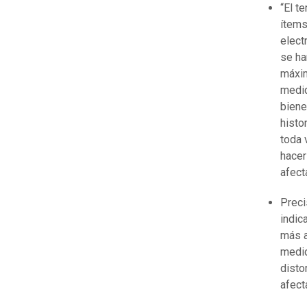
“El t
ítems
elect
se ha
máxim
medid
biene
histo
toda 
hacer
afect
Preci
indic
más a
medid
disto
afect