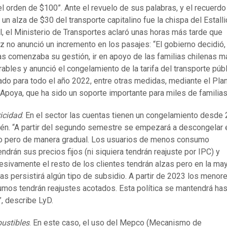
el orden de $100”. Ante el revuelo de sus palabras, y el recuerdo
un alza de $30 del transporte capitalino fue la chispa del Estall
l, el Ministerio de Transportes aclaró unas horas más tarde que
 no anunció un incremento en los pasajes: “El gobierno decidió,
s comenzaba su gestión, ir en apoyo de las familias chilenas m
rables y anunció el congelamiento de la tarifa del transporte púb
ado para todo el año 2022, entre otras medidas, mediante el Pla
 Apoya, que ha sido un soporte importante para miles de familias
ricidad
. En el sector las cuentas tienen un congelamiento desde
én. “A partir del segundo semestre se empezará a descongelar 
o pero de manera gradual. Los usuarios de menos consumo
ndrán sus precios fijos (ni siquiera tendrán reajuste por IPC) y
esivamente el resto de los clientes tendrán alzas pero en la may
las persistirá algún tipo de subsidio. A partir de 2023 los menor
mos tendrán reajustes acotados. Esta política se mantendrá has
, describe LyD.
ustibles
. En este caso, el uso del Mepco (Mecanismo de