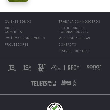
QUIÉNES SOMOS
TRABAJA CON NOSOTROS
ÁREA
CERTIFICADO DE
COMERCIAL
HONORARIOS 2012
POLÍTICAS COMERCIALES
MEDICIÓN ANTENAS
PROVEEDORES
CONTACTO
BRANDED CONTENT