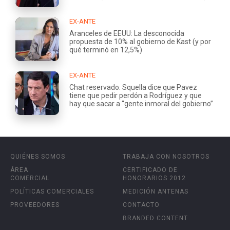
EX-ANTE
Aranceles de EEUU: La desconocida
propuesta de 10% al gobierno de Kast (y por
qué terminó en 12,5%)
EX-ANTE
Chat reservado: Squella dice que Pavez
tiene que pedir perdón a Rodríguez y que
hay que sacar a “gente inmoral del gobierno”
QUIÉNES SOMOS
TRABAJA CON NOSOTROS
ÁREA
CERTIFICADO DE
COMERCIAL
HONORARIOS 2012
POLÍTICAS COMERCIALES
MEDICIÓN ANTENAS
PROVEEDORES
CONTACTO
BRANDED CONTENT