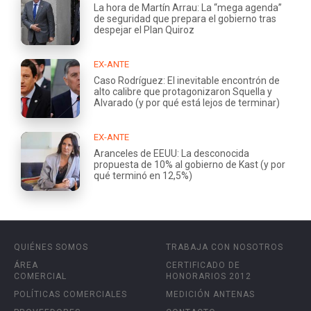
La hora de Martín Arrau: La “mega agenda”
de seguridad que prepara el gobierno tras
despejar el Plan Quiroz
EX-ANTE
Caso Rodríguez: El inevitable encontrón de
alto calibre que protagonizaron Squella y
Alvarado (y por qué está lejos de terminar)
EX-ANTE
Aranceles de EEUU: La desconocida
propuesta de 10% al gobierno de Kast (y por
qué terminó en 12,5%)
QUIÉNES SOMOS
TRABAJA CON NOSOTROS
ÁREA
CERTIFICADO DE
COMERCIAL
HONORARIOS 2012
POLÍTICAS COMERCIALES
MEDICIÓN ANTENAS