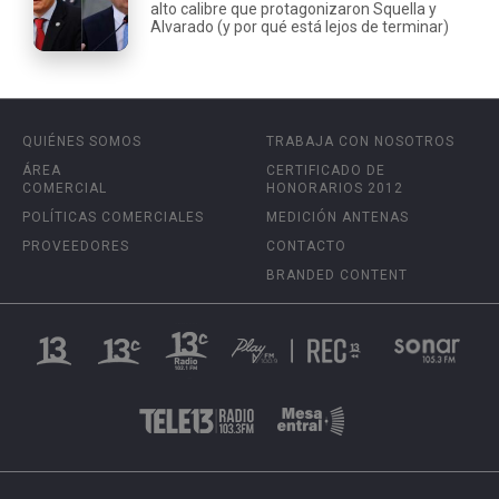
alto calibre que protagonizaron Squella y
Alvarado (y por qué está lejos de terminar)
QUIÉNES SOMOS
TRABAJA CON NOSOTROS
ÁREA
CERTIFICADO DE
COMERCIAL
HONORARIOS 2012
POLÍTICAS COMERCIALES
MEDICIÓN ANTENAS
PROVEEDORES
CONTACTO
BRANDED CONTENT