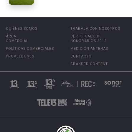
QUIÉNES SOMOS
TRABAJA CON NOSOTROS
ÁREA
CERTIFICADO DE
COMERCIAL
HONORARIOS 2012
POLÍTICAS COMERCIALES
MEDICIÓN ANTENAS
PROVEEDORES
CONTACTO
BRANDED CONTENT