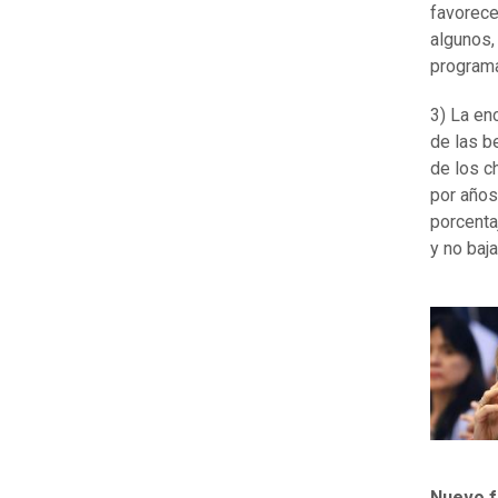
favorece
algunos,
program
3) La en
de las b
de los c
por años 
porcenta
y no baj
Nuevo f