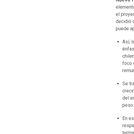
elemento
el proye
decidió 
puede ap
Así, 
énfas
chile
foco 
remun
Se tr
creci
del e
peso 
En es
respe
termi