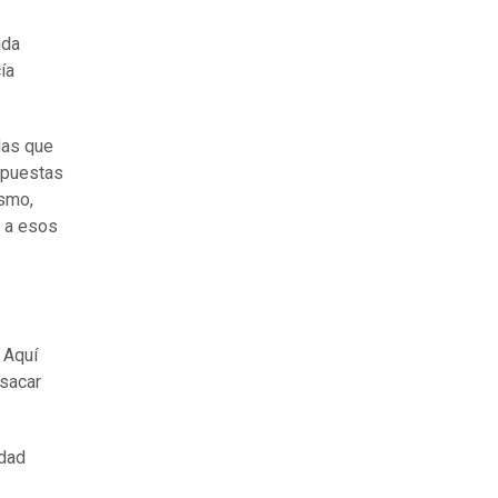
nda
ía
das que
opuestas
ismo,
r a esos
 Aquí
 sacar
idad