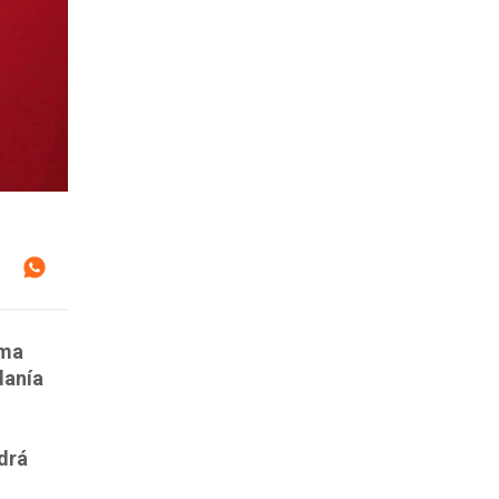
rma
danía
drá