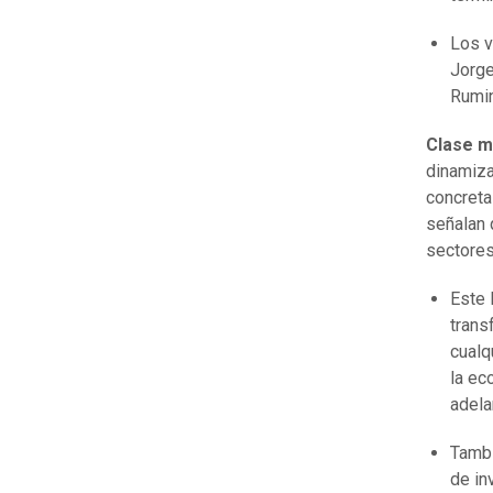
Los v
Jorge
Rumin
Clase m
dinamiza
concreta
señalan q
sectores
Este 
trans
cualq
la ec
adela
Tambi
de in