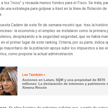
 a los “ricos” y recauda menos fondos para el Fisco. Se trata, pa
 de una estrategia para golpear a Kast en la línea de flotación de
a.
cuesta Cadem de este fin de semana mostró que -tras la históric
encinas- la economía y el empleo se instalaron como la primera 
hilenos, desplazando a la seguridad seguridad, que se había ma
en el primer lugar de este ranking. Criteria, por su parte, indica 
je mayoritario de la población apoya subir los impuestos a las
arlos, como propone la actual administración.
Lee También >
Acciones en Latam, SQM y una propiedad de $570
millones: La declaración de intereses y patrimonio 
Ximena Rincón
oco.
En altas fuentes de gobierno señalan que, a partir de estos