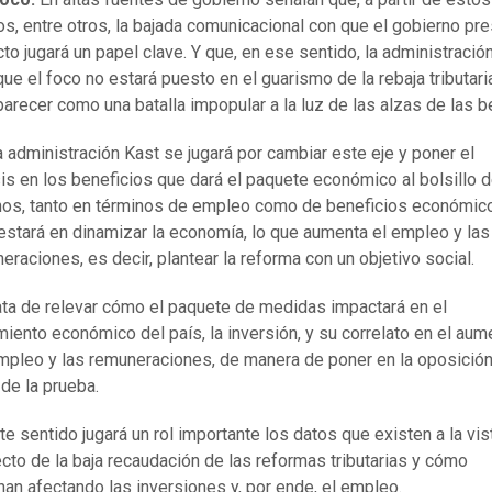
s, entre otros, la bajada comunicacional con que el gobierno pr
cto jugará un papel clave. Y que, en ese sentido, la administració
que el foco no estará puesto en el guarismo de la rebaja tributari
arecer como una batalla impopular a la luz de las alzas de las b
la administración Kast se jugará por cambiar este eje y poner el
is en los beneficios que dará el paquete económico al bolsillo d
nos, tanto en términos de empleo como de beneficios económico
estará en dinamizar la economía, lo que aumenta el empleo y las
eraciones, es decir, plantear la reforma con un objetivo social.
ata de relevar cómo el paquete de medidas impactará en el
miento económico del país, la inversión, y su correlato en el aum
mpleo y las remuneraciones, de manera de poner en la oposición
de la prueba.
te sentido jugará un rol importante los datos que existen a la vis
cto de la baja recaudación de las reformas tributarias y cómo
nan afectando las inversiones y, por ende, el empleo.