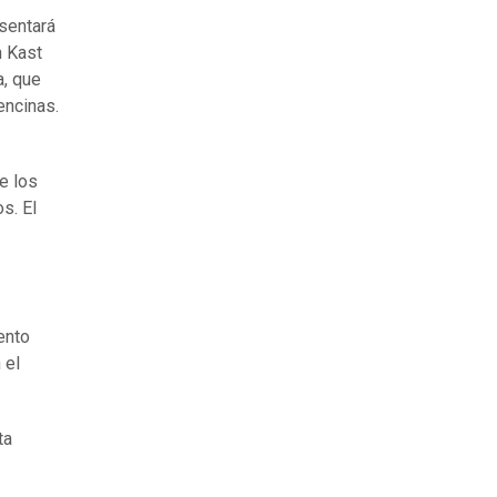
esentará
n Kast
a, que
encinas.
e los
s. El
ento
 el
ta