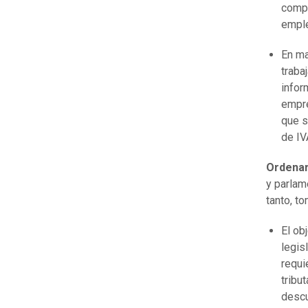
compo
empl
En ma
traba
infor
empre
que s
de IV
Ordenar 
y parlam
tanto, t
El ob
legis
requi
tribu
descu