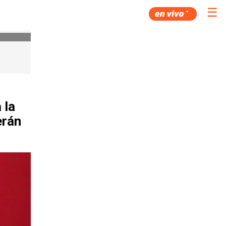
☰
 la
erán