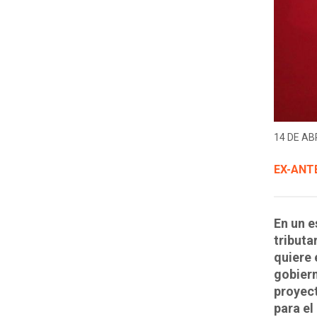
14 DE ABR
EX-ANT
En un e
tributa
quiere 
gobiern
proyect
para el