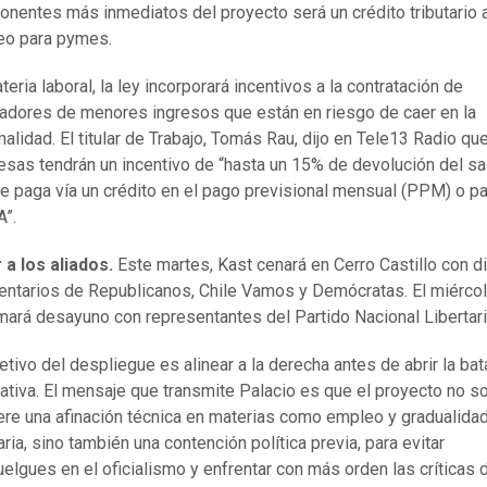
nentes más inmediatos del proyecto será un crédito tributario a
eo para pymes.
teria laboral, la ley incorporará incentivos a la contratación de
jadores de menores ingresos que están en riesgo de caer en la
malidad. El titular de Trabajo, Tomás Rau, dijo en Tele13 Radio que
sas tendrán un incentivo de “hasta un 15% de devolución del sa
e paga vía un crédito en el pago previsional mensual (PPM) o p
A”.
a los aliados.
Este martes, Kast cenará en Cerro Castillo con d
entarios de Republicanos, Chile Vamos y Demócratas. El miércol
omará desayuno con representantes del Partido Nacional Libertari
jetivo del despliegue es alinear a la derecha antes de abrir la bat
lativa. El mensaje que transmite Palacio es que el proyecto no s
ere una afinación técnica en materias como empleo y gradualida
taria, sino también una contención política previa, para evitar
elgues en el oficialismo y enfrentar con más orden las críticas d