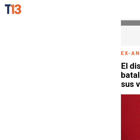
EX-A
El di
batal
sus 