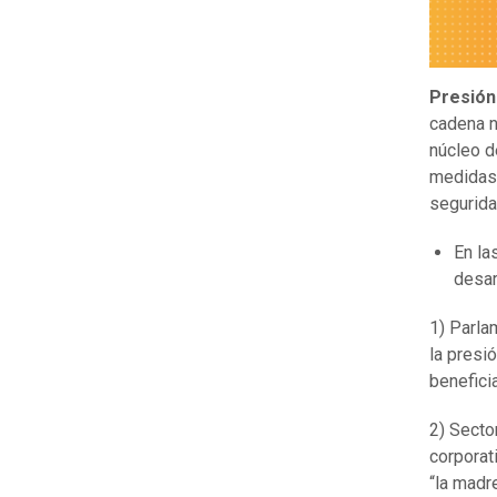
Presión
cadena n
núcleo d
medidas 
segurida
En la
desart
1) Parla
la presi
benefici
2) Secto
corporat
“la madr