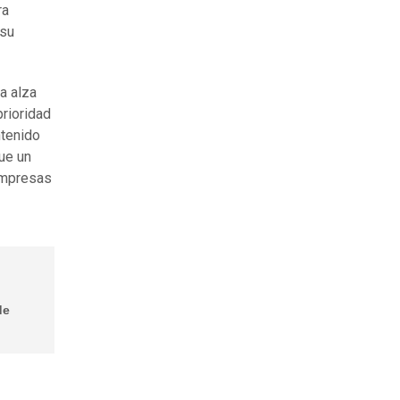
ra
 su
a alza
prioridad
ntenido
que un
 empresas
de