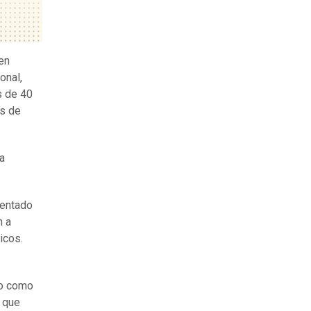
en
onal,
s de 40
as de
ca
mentado
n a
cos.
do como
a que