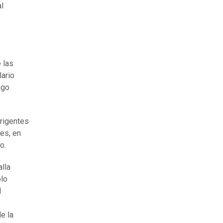
l
 las
lario
ago
irigentes
es, en
o.
alla
olo
d
e la