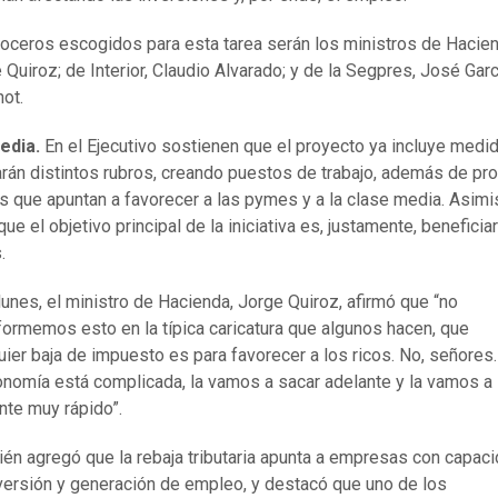
oceros escogidos para esta tarea serán los ministros de Hacie
 Quiroz; de Interior, Claudio Alvarado; y de la Segpres, José Garc
ot.
edia.
En el Ejecutivo sostienen que el proyecto ya incluye medi
rán distintos rubros, creando puestos de trabajo, además de pr
s que apuntan a favorecer a las pymes y a la clase media. Asim
ue el objetivo principal de la iniciativa es, justamente, beneficia
.
lunes, el ministro de Hacienda, Jorge Quiroz, afirmó que “no
formemos esto en la típica caricatura que algunos hacen, que
uier baja de impuesto es para favorecer a los ricos. No, señores.
onomía está complicada, la vamos a sacar adelante y la vamos a
nte muy rápido”.
én agregó que la rebaja tributaria apunta a empresas con capac
versión y generación de empleo, y destacó que uno de los