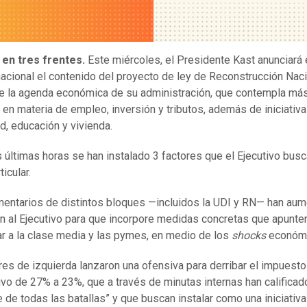
 en tres frentes.
Este miércoles, el Presidente Kast anunciará 
acional el contenido del proyecto de ley de Reconstrucción Naci
e la agenda económica de su administración, que contempla má
en materia de empleo, inversión y tributos, además de iniciativ
d, educación y vivienda.
s últimas horas se han instalado 3 factores que el Ejecutivo bus
icular.
mentarios de distintos bloques —incluidos la UDI y RN— han au
ón al Ejecutivo para que incorpore medidas concretas que apunte
ar a la clase media y las pymes, en medio de los
shocks
económi
res de izquierda lanzaron una ofensiva para derribar el impuesto
ivo de 27% a 23%, que a través de minutas internas han califica
e de todas las batallas” y que buscan instalar como una iniciativ