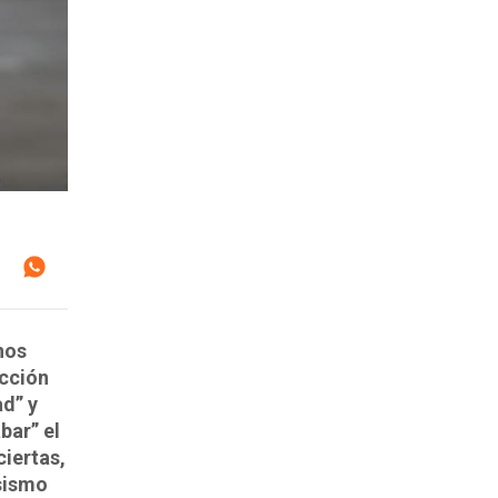
nos
acción
ad” y
bar” el
ciertas,
esismo