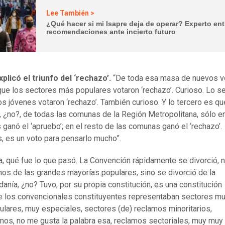
Lee También >
¿Qué hacer si mi Isapre deja de operar? Experto en
recomendaciones ante incierto futuro
licó el triunfo del ‘rechazo’.
“De toda esa masa de nuevos v
 que los sectores más populares votaron ‘rechazo’. Curioso. Lo 
os jóvenes votaron ‘rechazo’. También curioso. Y lo tercero es qu
e, ¿no?, de todas las comunas de la Región Metropolitana, sólo e
ganó el ‘apruebo’; en el resto de las comunas ganó el ‘rechazo’.
, es un voto para pensarlo mucho”.
a, qué fue lo que pasó. La Convención rápidamente se divorció, 
os de las grandes mayorías populares, sino se divorció de la
danía, ¿no? Tuvo, por su propia constitución, es una constitución
 los convencionales constituyentes representaban sectores m
culares, muy especiales, sectores (de) reclamos minoritarios,
mos, no me gusta la palabra esa, reclamos sectoriales, muy muy