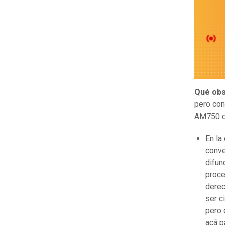
Qué obs
pero con
AM750 de
En la
conve
difun
proce
derec
ser c
pero 
acá p