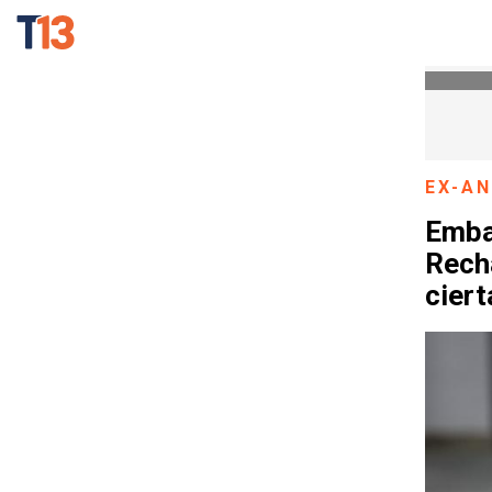
EX-A
Embaj
Rech
ciert