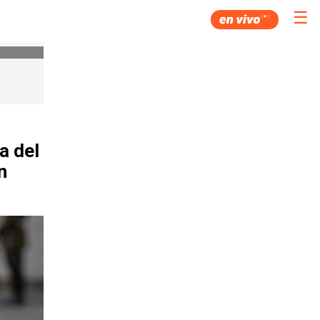
☰
a del
n