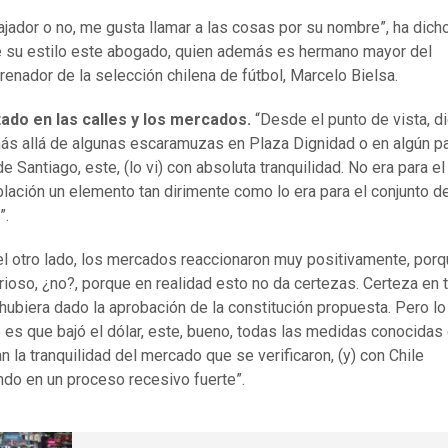
jador o no, me gusta llamar a las cosas por su nombre”, ha dich
 su estilo este abogado, quien además es hermano mayor del
renador de la selección chilena de fútbol, Marcelo Bielsa.
tado en las calles y los mercados.
“Desde el punto de vista, d
más allá de algunas escaramuzas en Plaza Dignidad o en algún p
de Santiago, este, (lo vi) con absoluta tranquilidad. No era para e
blación un elemento tan dirimente como lo era para el conjunto d
”.
el otro lado, los mercados reaccionaron muy positivamente, porq
rioso, ¿no?, porque en realidad esto no da certezas. Certeza en 
hubiera dado la aprobación de la constitución propuesta. Pero lo
o es que bajó el dólar, este, bueno, todas las medidas conocidas
an la tranquilidad del mercado que se verificaron, (y) con Chile
ndo en un proceso recesivo fuerte”.