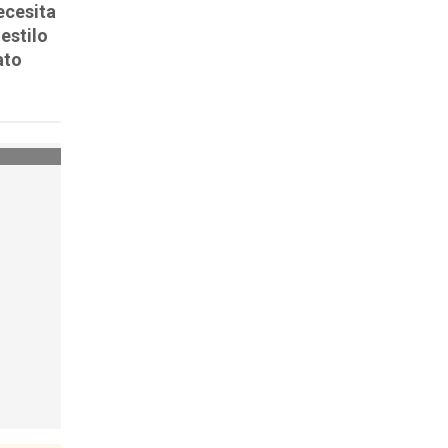
ecesita
estilo
ato