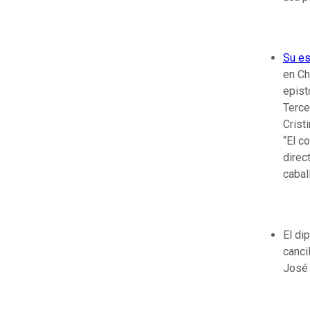
Su es
en Ch
epist
Terce
Crist
“El c
direc
cabal
El di
canci
José 