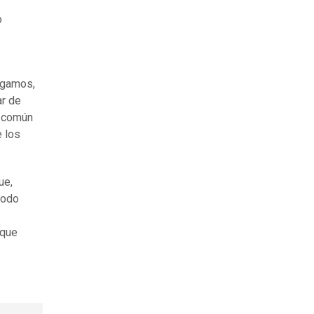
o
igamos,
ar de
l común
e los
ue,
todo
 que