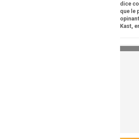
dice co
que le 
opinant
Kast, e