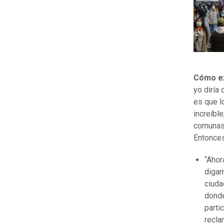
Cómo exp
yo diría
es que l
increíbl
comunas 
Entonces
“Ahor
digam
ciuda
donde
parti
recla