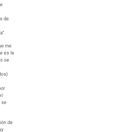
se
as de
a”.
que me
e es la
ás se
los)
por
el
o se
ción de
uy