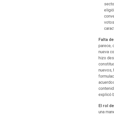
secto
eligi
conve
votos
carac
Falta d
parece, 
nueva co
hizo des
constitu
nuevos, 
formulac
acuerdos
contenid
explicó b
El rol d
una mane