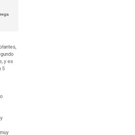
trega
otantes,
segundo
e, y es
n 5
no
uy
 muy