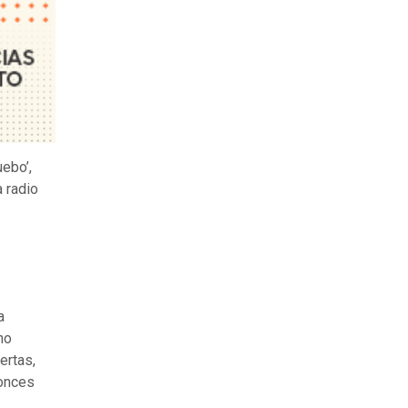
uebo’,
a radio
a
no
ertas,
tonces