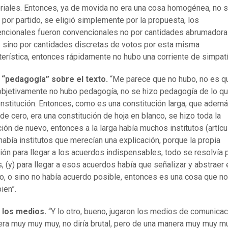
riales. Entonces, ya de movida no era una cosa homogénea, no 
ó por partido, se eligió simplemente por la propuesta, los
ncionales fueron convencionales no por cantidades abrumador
 sino por cantidades discretas de votos por esta misma
terística, entonces rápidamente no hubo una corriente de simpatí
e “pedagogía” sobre el texto.
“Me parece que no hubo, no es 
objetivamente no hubo pedagogía, no se hizo pedagogía de lo qu
nstitución. Entonces, como es una constitución larga, que adem
de cero, era una constitución de hoja en blanco, se hizo toda la
ción de nuevo, entonces a la larga había muchos institutos (artícu
había institutos que merecían una explicación, porque la propia
ión para llegar a los acuerdos indispensables, todo se resolvía 
, (y) para llegar a esos acuerdos había que señalizar y abstraer 
o, o sino no había acuerdo posible, entonces es una cosa que n
ien”.
e los medios.
“Y lo otro, bueno, jugaron los medios de comunica
ra muy muy muy, no diría brutal, pero de una manera muy muy m