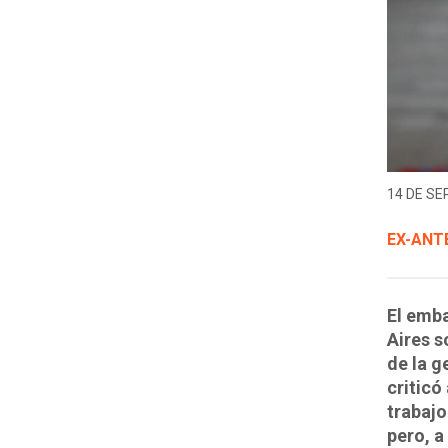
14 DE SE
EX-ANT
El emba
Aires s
de la g
criticó
trabajo
pero, a