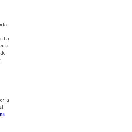
ador
en La
enta
ado
n
or la
al
ina
.