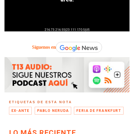
Síguenos en
ETIQUETAS DE ESTA NOTA
EX-ANTE
PABLO NERUDA
FERIA DE FRANKFURT
LO MÁS RECIENTE