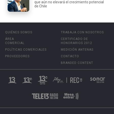
que aún no elevará el crecimiento potencial
de Chile
QUIÉNES SOMOS
TRABAJA CON NOSOTROS
ÁREA
CERTIFICADO DE
COMERCIAL
HONORARIOS 2012
POLÍTICAS COMERCIALES
MEDICIÓN ANTENAS
PROVEEDORES
CONTACTO
BRANDED CONTENT