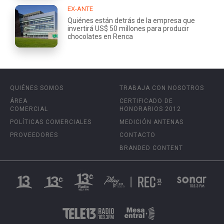
EX-ANTE
Quiénes están detrás de la empresa que
invertirá US$ 50 millones para producir
chocolates en Renca
QUIÉNES SOMOS
TRABAJA CON NOSOTROS
ÁREA
CERTIFICADO DE
COMERCIAL
HONORARIOS 2012
POLÍTICAS COMERCIALES
MEDICIÓN ANTENAS
PROVEEDORES
CONTACTO
BRANDED CONTENT