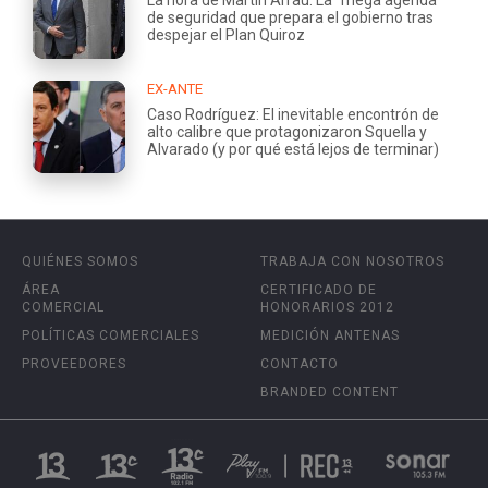
de seguridad que prepara el gobierno tras
despejar el Plan Quiroz
EX-ANTE
Caso Rodríguez: El inevitable encontrón de
alto calibre que protagonizaron Squella y
Alvarado (y por qué está lejos de terminar)
QUIÉNES SOMOS
TRABAJA CON NOSOTROS
ÁREA
CERTIFICADO DE
COMERCIAL
HONORARIOS 2012
POLÍTICAS COMERCIALES
MEDICIÓN ANTENAS
PROVEEDORES
CONTACTO
BRANDED CONTENT