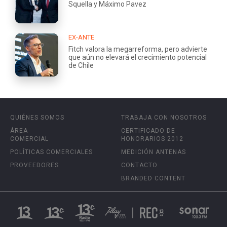
Squella y Máximo Pavez
EX-ANTE
Fitch valora la megarreforma, pero advierte
que aún no elevará el crecimiento potencial
de Chile
QUIÉNES SOMOS
TRABAJA CON NOSOTROS
ÁREA
CERTIFICADO DE
COMERCIAL
HONORARIOS 2012
POLÍTICAS COMERCIALES
MEDICIÓN ANTENAS
PROVEEDORES
CONTACTO
BRANDED CONTENT