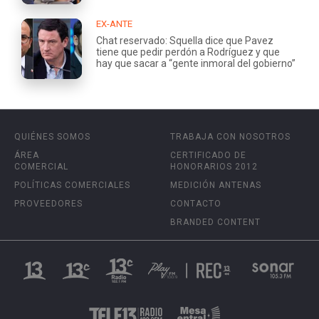
EX-ANTE
Chat reservado: Squella dice que Pavez
tiene que pedir perdón a Rodríguez y que
hay que sacar a “gente inmoral del gobierno”
QUIÉNES SOMOS
TRABAJA CON NOSOTROS
ÁREA
CERTIFICADO DE
COMERCIAL
HONORARIOS 2012
POLÍTICAS COMERCIALES
MEDICIÓN ANTENAS
PROVEEDORES
CONTACTO
BRANDED CONTENT