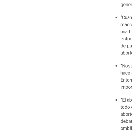
gener
“Cuan
reacc
una L
estos
de pa
abort
“Noso
hace 
Enton
impon
“El a
todo 
abort
debat
ombli