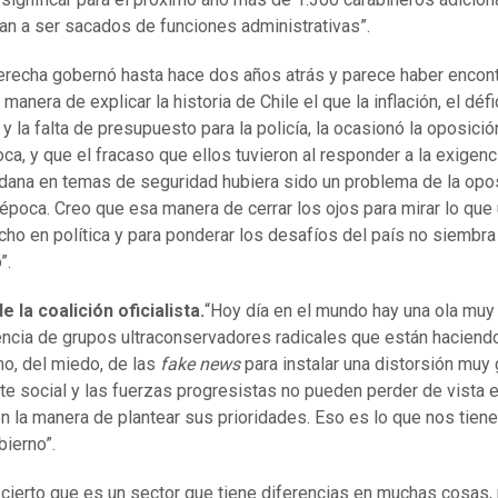
an a ser sacados de funciones administrativas”.
erecha gobernó hasta hace dos años atrás y parece haber encon
manera de explicar la historia de Chile el que la inflación, el défi
l y la falta de presupuesto para la policía, la ocasionó la oposici
oca, y que el fracaso que ellos tuvieron al responder a la exigenc
dana en temas de seguridad hubiera sido un problema de la opo
 época. Creo que esa manera de cerrar los ojos para mirar lo que
cho en política y para ponderar los desafíos del país no siembra
”.
e la coalición oficialista.
“Hoy día en el mundo hay una ola muy
ncia de grupos ultraconservadores radicales que están haciend
o, del miedo, de las
fake news
para instalar una distorsión muy
te social y las fuerzas progresistas no pueden perder de vista 
en la manera de plantear sus prioridades. Eso es lo que nos tiene
bierno”.
 cierto que es un sector que tiene diferencias en muchas cosas,