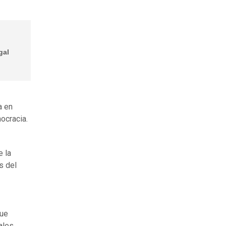
gal
a en
ocracia.
e la
s del
que
ales