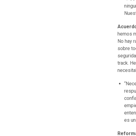
ningu
Nuest
Acuerdo
hemos mo
No hay r
sobre to
segurida
track. H
necesita
“Nece
respu
confi
empie
enten
es un
Reforma 