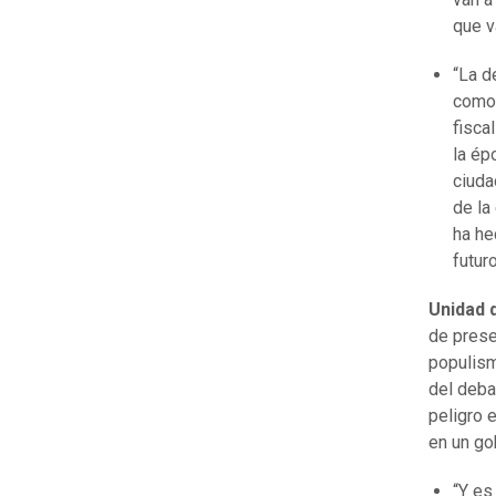
que v
“La d
como 
fisca
la ép
ciuda
de la
ha he
futuro
Unidad d
de prese
populism
del deba
peligro 
en un go
“Y es