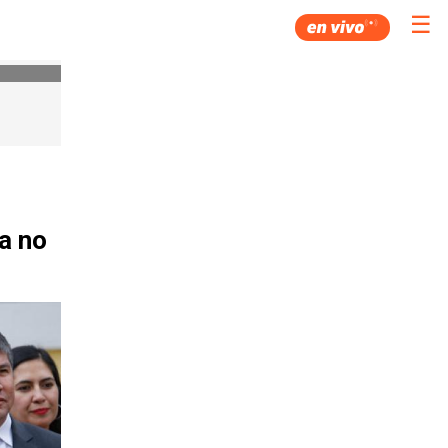
☰
a no