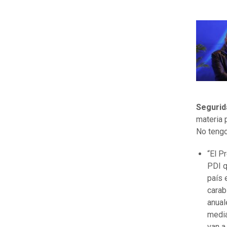
Segurid
materia 
No tengo
“El P
PDI q
país 
carab
anual
media
van a