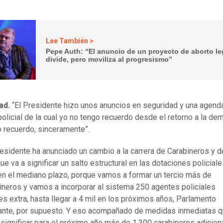
Lee También >
Pepe Auth: “El anuncio de un proyecto de aborto le
divide, pero moviliza al progresismo”
ad.
“El Presidente hizo unos anuncios en seguridad y una agend
policial de la cual yo no tengo recuerdo desde el retorno a la dem
 recuerdo, sinceramente”.
residente ha anunciado un cambio a la carrera de Carabineros y d
ue va a significar un salto estructural en las dotaciones policiale
en el mediano plazo, porque vamos a formar un tercio más de
ineros y vamos a incorporar al sistema 250 agentes policiales
es extra, hasta llegar a 4 mil en los próximos años, Parlamento
nte, por supuesto. Y eso acompañado de medidas inmediatas 
 significar para el próximo año más de 1.300 carabineros adicion