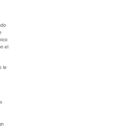
ndo
e
hico
on el
 le
n
un