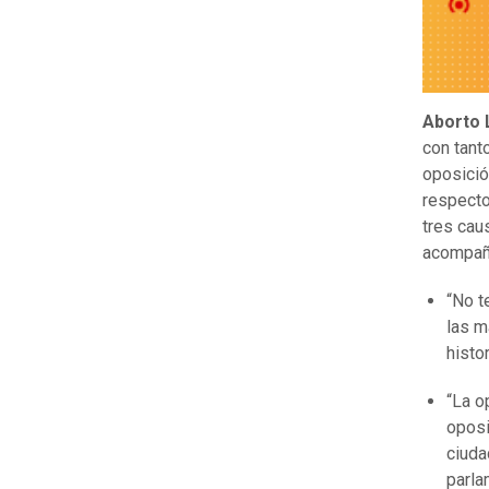
Aborto 
con tant
oposició
respecto
tres cau
acompaña
“No t
las m
histo
“La o
oposi
ciuda
parla