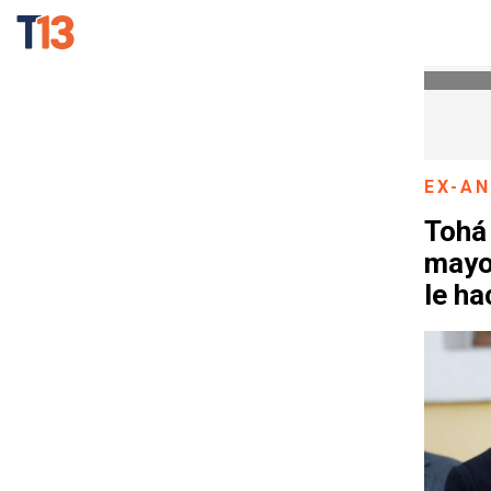
EX-A
Tohá
mayo
le ha