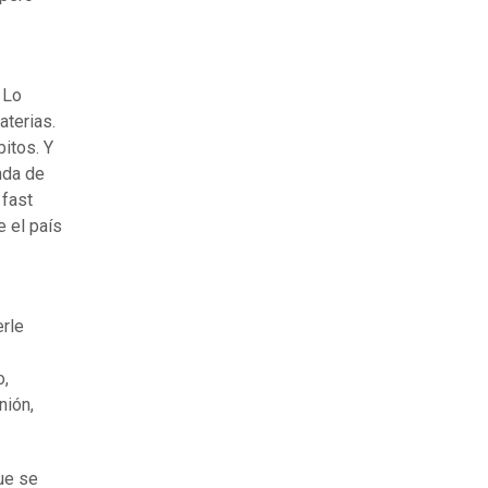
 Lo
terias.
itos. Y
nda de
 fast
 el país
erle
o,
nión,
ue se