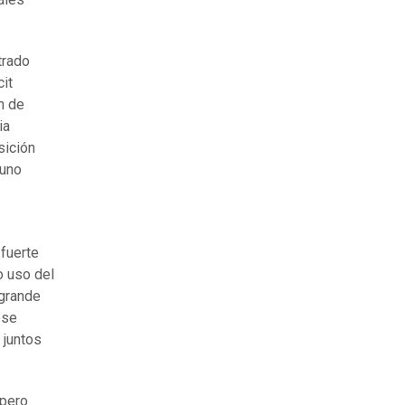
trado
cit
ón de
ia
sición
 uno
 fuerte
o uso del
 grande
ese
 juntos
 pero