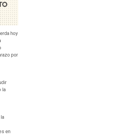
uerda hoy
a
o
arazo por
udir
 la
la
es en