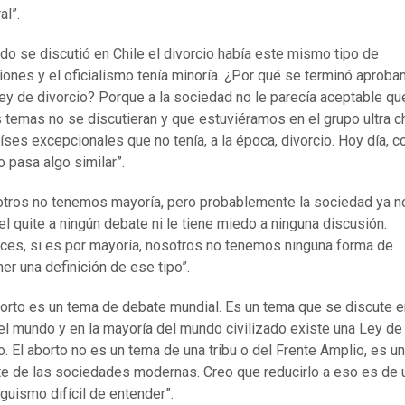
al”.
do se discutió en Chile el divorcio había este mismo tipo de
iones y el oficialismo tenía minoría. ¿Por qué se terminó aproba
ey de divorcio? Porque a la sociedad no le parecía aceptable qu
 temas no se discutieran y que estuviéramos en el grupo ultra c
íses excepcionales que no tenía, a la época, divorcio. Hoy día, c
o pasa algo similar”.
tros no tenemos mayoría, pero probablemente la sociedad ya no
el quite a ningún debate ni le tiene miedo a ninguna discusión.
ces, si es por mayoría, nosotros no tenemos ninguna forma de
er una definición de ese tipo”.
borto es un tema de debate mundial. Es un tema que se discute e
el mundo y en la mayoría del mundo civilizado existe una Ley de
o. El aborto no es un tema de una tribu o del Frente Amplio, es un
e de las sociedades modernas. Creo que reducirlo a eso es de 
guismo difícil de entender”.