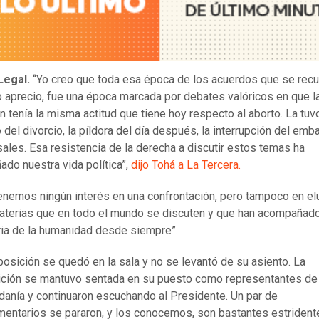
Legal.
“Yo creo que toda esa época de los acuerdos que se rec
o aprecio, fue una época marcada por debates valóricos en que l
n tenía la misma actitud que tiene hoy respecto al aborto. La tuv
 del divorcio, la píldora del día después, la interrupción del emb
sales. Esa resistencia de la derecha a discutir estos temas ha
do nuestra vida política”,
dijo Tohá a La Tercera.
enemos ningún interés en una confrontación, pero tampoco en el
aterias que en todo el mundo se discuten y que han acompañado
ria de la humanidad desde siempre”.
posición se quedó en la sala y no se levantó de su asiento. La
ción se mantuvo sentada en su puesto como representantes de 
danía y continuaron escuchando al Presidente. Un par de
mentarios se pararon, y los conocemos, son bastantes estrident