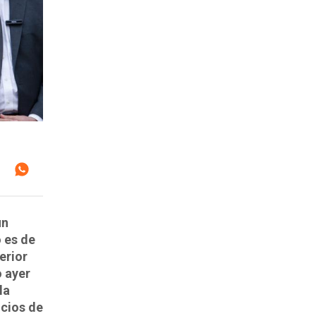
un
 es de
erior
o ayer
la
ncios de