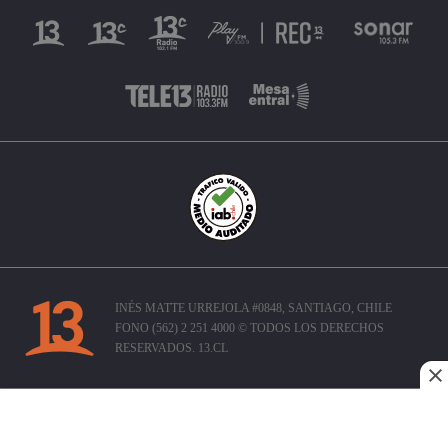
INÉS MATTE URREJOLA #0848, SANTIAGO, CHILE
FONO (562) 2 251 4000 © TODOS LOS DERECHOS
RESERVADOS. 13.CL