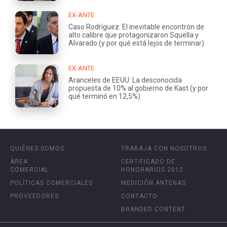
EX-ANTE
Caso Rodríguez: El inevitable encontrón de
alto calibre que protagonizaron Squella y
Alvarado (y por qué está lejos de terminar)
EX-ANTE
Aranceles de EEUU: La desconocida
propuesta de 10% al gobierno de Kast (y por
qué terminó en 12,5%)
QUIÉNES SOMOS
TRABAJA CON NOSOTROS
ÁREA
CERTIFICADO DE
COMERCIAL
HONORARIOS 2012
POLÍTICAS COMERCIALES
MEDICIÓN ANTENAS
PROVEEDORES
CONTACTO
BRANDED CONTENT