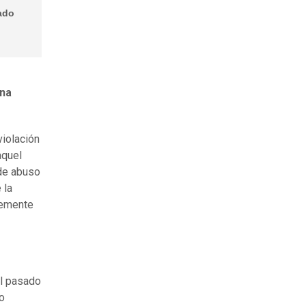
tado
una
violación
aquel
 de abuso
 la
lemente
el pasado
o