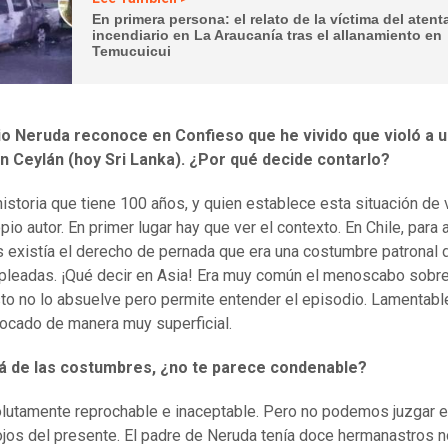
En primera persona: el relato de la víctima del aten
incendiario en La Araucanía tras el allanamiento en
Temucuicui
pio Neruda reconoce en Confieso que he vivido que violó a 
en Ceylán (hoy Sri Lanka). ¿Por qué decide contarlo?
historia que tiene 100 años, y quien establece esta situación de 
pio autor. En primer lugar hay que ver el contexto. En Chile, para 
 existía el derecho de pernada que era una costumbre patronal
pleadas. ¡Qué decir en Asia! Era muy común el menoscabo sobre
sto no lo absuelve pero permite entender el episodio. Lamentab
tocado de manera muy superficial.
lá de las costumbres, ¿no te parece condenable?
lutamente reprochable e inaceptable. Pero no podemos juzgar 
ojos del presente. El padre de Neruda tenía doce hermanastros n