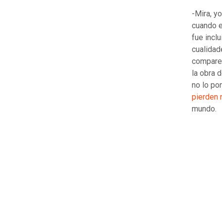
-Mira, y
cuando e
fue inclu
cualidad
compare 
la obra 
no lo po
pierden 
mundo.