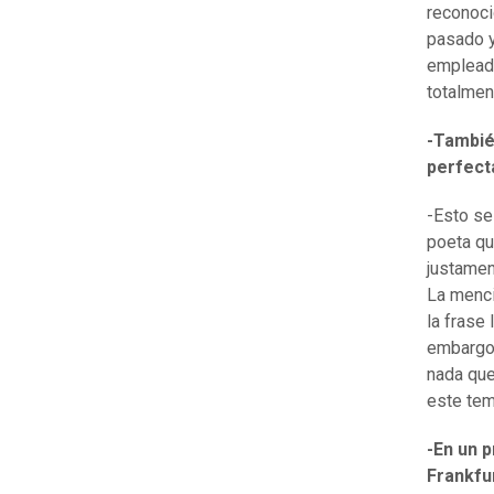
reconoci
pasado y
emplead
totalmen
-Tambié
perfect
-Esto se
poeta qu
justamen
La menci
la frase
embargo,
nada que
este tem
-En un p
Frankfur