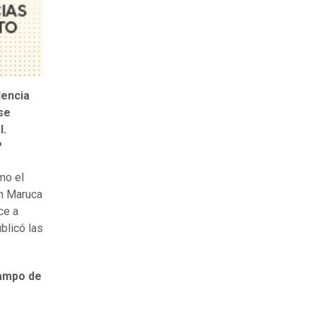
dencia
ese
l.
?
mo el
on Maruca
ce a
blicó las
campo de