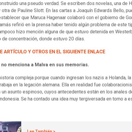
onstruido una pseudo verdad. Se escriben dos novelas, una de 
y otra de Pauline Slott. En las cartas a Joaquín Edwards Bello, p
 establecer que Maruca Hagenaar colaboró con el gobierno de G
Jamás refirió en la prensa haber tenido algún problema de este ti
 tampoco hizo mención alguna de que estuvo detenida en Wester
 de concentración, donde estuvo 20 días.
E ARTÍCULO Y OTROS EN EL SIGUIENTE ENLACE
 no menciona a Malva en sus memorias.
historia compleja porque cuando ingresan los nazis a Holanda, l
rabaja en la legación alemana. Ella en realidad fue colaboracionis
s un asunto espinoso, cuyos antecedentes están en los anales d
Indonesia. Se ha contado una idea muy tergiversada en torno a e
Lee También >