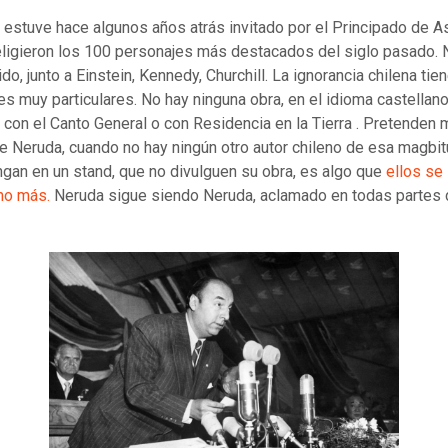
o estuve hace algunos años atrás invitado por el Principado de A
ligieron los 100 personajes más destacados del siglo pasado. 
ido, junto a Einstein, Kennedy, Churchill. La ignorancia chilena tie
es muy particulares. No hay ninguna obra, en el idioma castellan
con el Canto General o con Residencia en la Tierra . Pretenden 
de Neruda, cuando no hay ningún otro autor chileno de esa magbi
ngan en un stand, que no divulguen su obra, es algo que
ellos se 
no más.
Neruda sigue siendo Neruda, aclamado en todas partes 