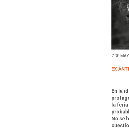
7 DE MAY
EX-ANT
En la i
protago
la feri
probabl
No se h
cuestio