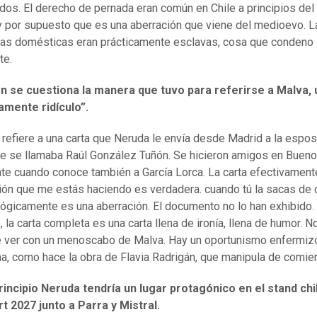
dos. El derecho de pernada eran común en Chile a principios del 
 por supuesto que es una aberración que viene del medioevo. L
as domésticas eran prácticamente esclavas, cosa que condeno
te.
n se cuestiona la manera que tuvo para referirse a Malva, 
amente ridículo”.
 refiere a una carta que Neruda le envía desde Madrid a la espo
e se llamaba Raúl González Tuñón. Se hicieron amigos en Bueno
te cuando conoce también a García Lorca. La carta efectivamente
ón que me estás haciendo es verdadera. cuando tú la sacas de 
 lógicamente es una aberración. El documento no lo han exhibido.
 la carta completa es una carta llena de ironía, llena de humor. N
 ver con un menoscabo de Malva. Hay un oportunismo enfermizo 
a, como hace la obra de Flavia Radrigán, que manipula de comien
rincipio Neruda tendría un lugar protagónico en el stand ch
t 2027 junto a Parra y Mistral.