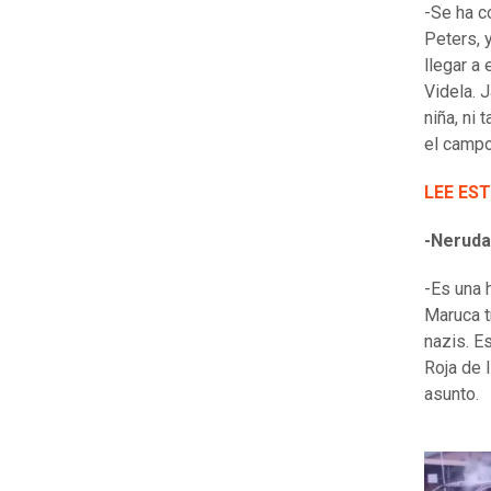
-Se ha c
Peters, 
llegar a
Videla. 
niña, ni
el campo
LEE EST
-Neruda
-Es una 
Maruca t
nazis. E
Roja de 
asunto.