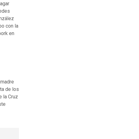
Hagar
uedes
onzález
po con la
bork en
a madre
ta de los
e la Cruz
ste