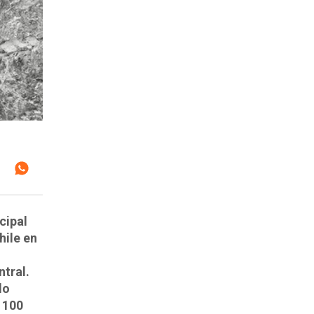
cipal
hile en
ntral.
do
 100