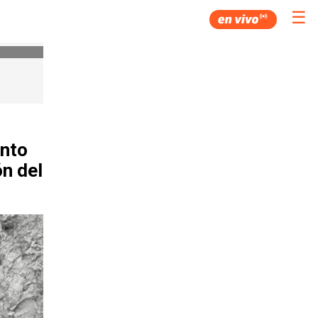
☰
ento
ón del