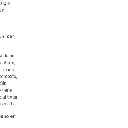
siglo
as
un “ser
sa de un
s Aires,
 existe.
contexto,
 Sin
o tiene
al tratar
zo a fin.
ileno en