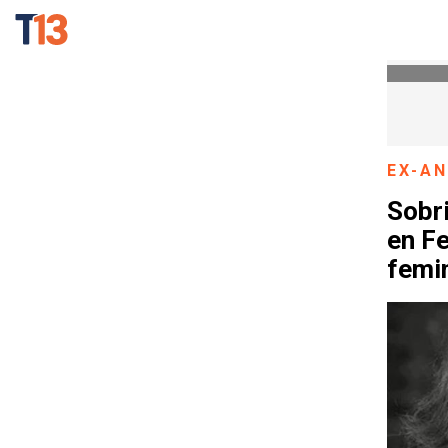
EX-A
Sobri
en Fe
femi