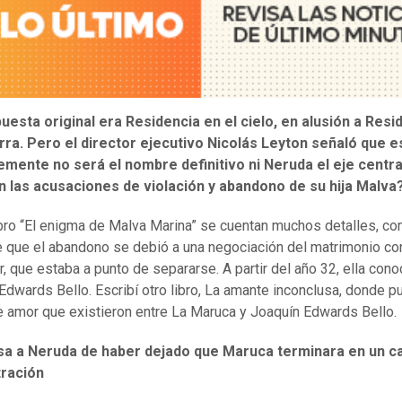
uesta original era Residencia en el cielo, en alusión a Resi
erra. Pero el director ejecutivo Nicolás Leyton señaló que 
mente no será el nombre definitivo ni Neruda el eje centra
en las acusaciones de violación y abandono de su hija Malva
ibro “El enigma de Malva Marina” se cuentan muchos detalles, co
 que el abandono se debió a una negociación del matrimonio c
, que estaba a punto de separarse. A partir del año 32, ella cono
Edwards Bello. Escribí otro libro, La amante inconclusa, donde pu
e amor que existieron entre La Maruca y Joaquín Edwards Bello.
sa a Neruda de haber dejado que Maruca terminara en un 
ración