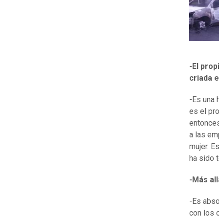
-El pro
criada 
-Es una 
es el pro
entonces
a las em
mujer. E
ha sido 
-Más al
-Es abso
con los 