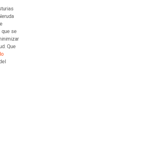
sturias
Neruda
ne
o que se
minimizar
tud. Que
lo
del