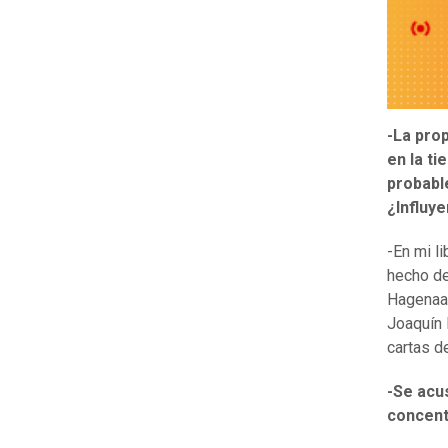
-La prop
en la ti
probable
¿Influy
-En mi l
hecho de
Hagenaar
Joaquín 
cartas d
-Se acu
concent