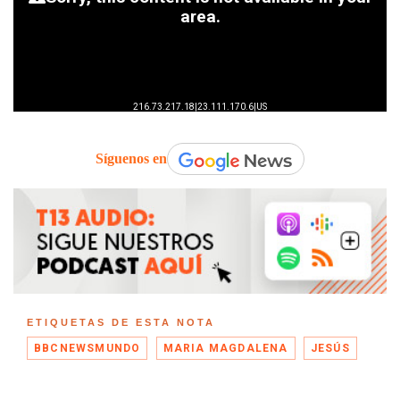
Síguenos en
ETIQUETAS DE ESTA NOTA
BBCNEWSMUNDO
MARIA MAGDALENA
JESÚS