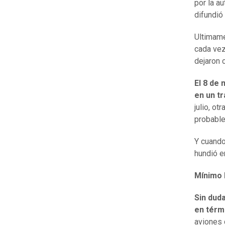
por la au
difundió
Ultimame
cada vez
dejaron 
El 8 de
en un tr
julio, o
probable
Y cuando
hundió e
Mínimo 
Sin dud
en térm
aviones 