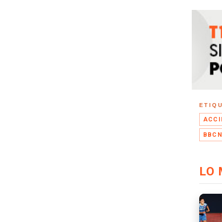
ETIQ
ACCI
BBC
LO 