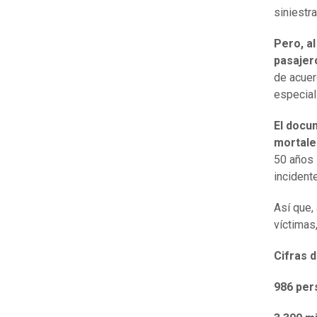
siniestr
Pero, a
pasajer
de acuer
especial
El docu
mortales
50 años 
incident
Así que,
víctimas
Cifras 
986 per