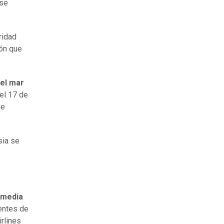
 se
ridad
ión que
 el mar
el 17 de
ue
sia se
 media
entes de
rlines