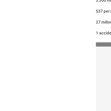
3.300 m
537 per
27 mill
1 accid