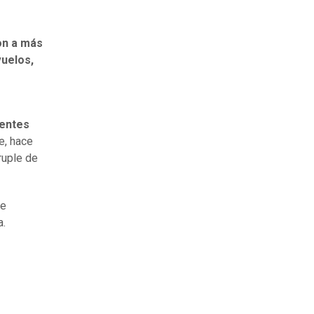
on a más
vuelos,
dentes
e, hace
ruple de
de
a.