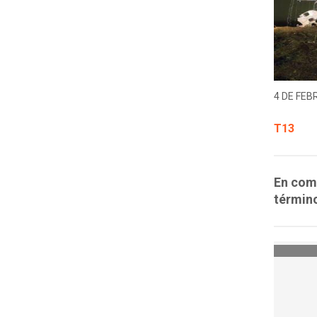
4 DE FEB
T13
En comp
término