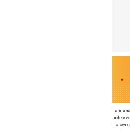
La maña
sobrevo
río cerc