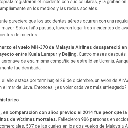
topista registraron el incidente con sus celulares, y la grabación
 ampliamente en los medios y las redes sociales.
nte pareciera que los accidentes aéreos ocurren con una regula
 mayor. Sólo el año pasado, tuvieron lugar tres incidentes de av
cientos de muertos.
 marzo el vuelo MH-370 de Malaysia Airlines desapareció en
ayecto entre Kuala Lumpur y Beijing.
Cuatro meses después, 
tra aeronave de esa misma compañía se estrelló en Ucrania. Aunq
mente fue derribada.
 el año estaba por terminar, el 28 de diciembre, un avión de AirA
n el mar de Java. Entonces, ¿es volar cada vez más arriesgado?
histórico
a, en comparación con años previos el 2014 fue peor que la
inos de víctimas mortales.
Fallecieron 986 personas en accid
comerciales, 537 de las cuales en los dos vuelos de Malaysia Ai