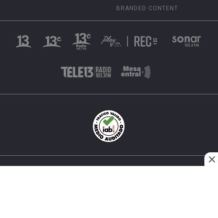
BRANDED CONTENT
INÉS MATTE URREJOLA #0848, SANTIAGO, CHILE
FONO (562) 2 251 4000 © TODOS LOS DERECHOS
RESERVADOS. 13.CL