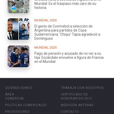
Mundial: Es el traspaso más caro de su
historia
MUNDIAL 2026
El gesto de Conmebol a selección de
Argentina para partidos de Copa
Sudamericana: 'Chiqui' Tapia agradeció a
Domínguez
MUNDIAL 2026
Pago de pensión y acusado de no ver a su
hija: Escándalo envuelve a figura de Francia
en el Mundial
QUIÉNES SOMOS
TRABAJA CON NOSOTROS
ÁREA
CERTIFICADO DE
COMERCIAL
HONORARIOS 2012
POLÍTICAS COMERCIALES
MEDICIÓN ANTENAS
PROVEEDORES
CONTACTO