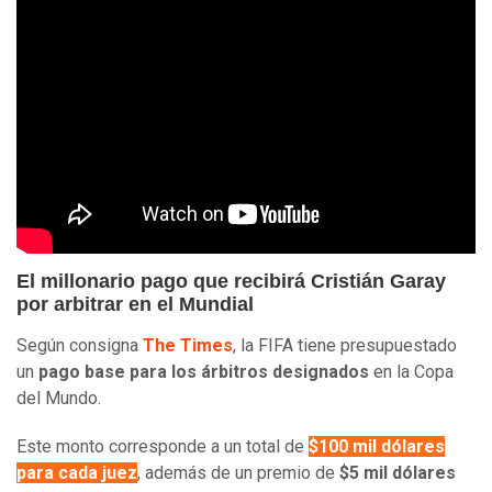
El millonario pago que recibirá Cristián Garay
por arbitrar en el Mundial
Según consigna
The Times
, la FIFA tiene presupuestado
un
pago base para los árbitros designados
en la Copa
del Mundo.
Este monto corresponde a un total de
$100 mil dólares
para cada juez
, además de un premio de
$5 mil dólares