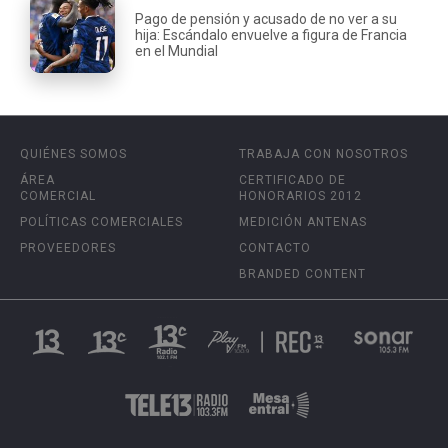
Pago de pensión y acusado de no ver a su
hija: Escándalo envuelve a figura de Francia
en el Mundial
QUIÉNES SOMOS
TRABAJA CON NOSOTROS
ÁREA
CERTIFICADO DE
COMERCIAL
HONORARIOS 2012
POLÍTICAS COMERCIALES
MEDICIÓN ANTENAS
PROVEEDORES
CONTACTO
BRANDED CONTENT