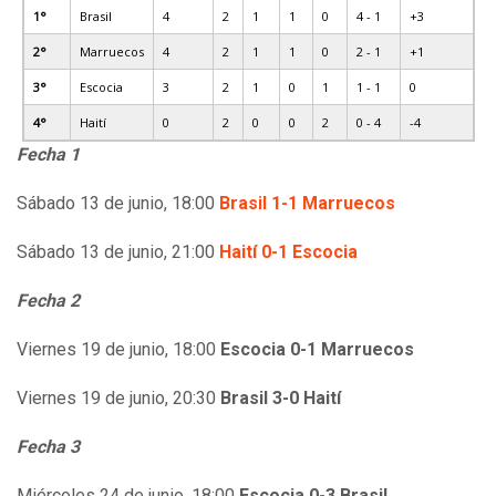
1°
Brasil
4
2
1
1
0
4 - 1
+3
2°
Marruecos
4
2
1
1
0
2 - 1
+1
3°
Escocia
3
2
1
0
1
1 - 1
0
4°
Haití
0
2
0
0
2
0 - 4
-4
Fecha 1
Sábado 13 de junio, 18:00
Brasil 1-1 Marruecos
Sábado 13 de junio, 21:00
Haití 0-1 Escocia
Fecha 2
Viernes 19 de junio, 18:00
Escocia 0-1 Marruecos
Viernes 19 de junio, 20:30
Brasil 3-0 Haití
Fecha 3
Miércoles 24 de junio, 18:00
Escocia 0-3 Brasil