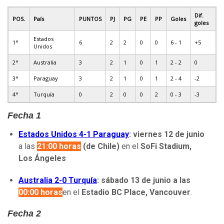
Dif.
POS.
País
PUNTOS
PJ
PG
PE
PP
Goles
goles
Estados
1°
6
2
2
0
0
6 - 1
+5
Unidos
2°
Australia
3
2
1
0
1
2 - 2
0
3°
Paraguay
3
2
1
0
1
2 - 4
-2
4°
Turquía
0
2
0
0
2
0 - 3
-3
Fecha 1
Estados Unidos 4-1 Paraguay
: viernes 12 de junio
a las
21:00 horas
(de Chile)
en el
SoFi Stadium,
Los Ángeles
Australia 2-0 Turquía
:
sábado 13 de junio a las
00:00 horas
en el
Estadio BC Place, Vancouver
.
Fecha 2