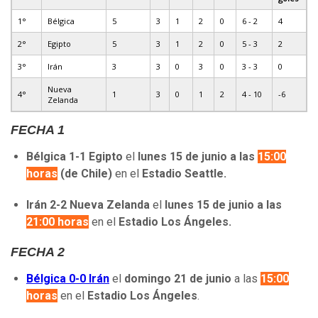
1°
Bélgica
5
3
1
2
0
6 - 2
4
2°
Egipto
5
3
1
2
0
5 - 3
2
3°
Irán
3
3
0
3
0
3 - 3
0
Nueva
4°
1
3
0
1
2
4 - 10
-6
Zelanda
FECHA 1
Bélgica 1-1 Egipto
el
lunes 15 de junio a las
15:00
horas
(de Chile)
en el
Estadio Seattle.
Irán 2-2 Nueva Zelanda
el
lunes 15 de junio a las
21:00 horas
en el
Estadio Los Ángeles.
FECHA 2
Bélgica 0-0 Irán
el
domingo 21 de junio
a las
15:00
horas
en el
Estadio Los Ángeles
.