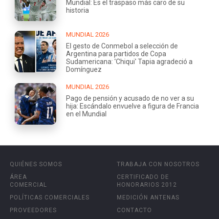
Mundial: Es el traspaso más caro de su
historia
MUNDIAL 2026
El gesto de Conmebol a selección de
Argentina para partidos de Copa
Sudamericana: 'Chiqui' Tapia agradeció a
Domínguez
MUNDIAL 2026
Pago de pensión y acusado de no ver a su
hija: Escándalo envuelve a figura de Francia
en el Mundial
QUIÉNES SOMOS
TRABAJA CON NOSOTROS
ÁREA
CERTIFICADO DE
COMERCIAL
HONORARIOS 2012
POLÍTICAS COMERCIALES
MEDICIÓN ANTENAS
PROVEEDORES
CONTACTO