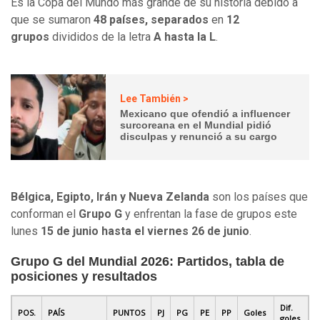
Es la Copa del Mundo más grande de su historia debido a
que se sumaron
48 países, separados
en
12
grupos
divididos de la letra
A hasta la L
.
Lee También >
Mexicano que ofendió a influencer
surcoreana en el Mundial pidió
disculpas y renunció a su cargo
Bélgica, Egipto, Irán y Nueva Zelanda
son los países que
conforman el
Grupo G
y enfrentan la fase de grupos este
lunes
15 de junio hasta el viernes 26 de junio
.
Grupo G del Mundial 2026: Partidos, tabla de
posiciones y resultados
Dif.
POS.
PAÍS
PUNTOS
PJ
PG
PE
PP
Goles
goles