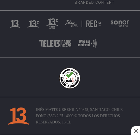
BRANDED CONTENT
INÉS MATTE URREJOLA #0848, SANTIAGO, CHILE
FONO (562) 2 251 4000 © TODOS LOS DERECHOS
RESERVADOS. 13.CL