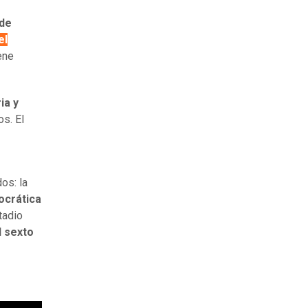
 de
el
ene
ia y
os. El
os: la
ocrática
tadio
l sexto