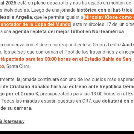
al 2026
está en pleno desarrollo y nos ha dejado un montón de
 inolvidables. Luego de una jornada
histórica con el hat-trick
Messi a Argelia
, que le permite igualar a
Miroslav Klose como 
anotador de la Copa del Mundo
, este miércoles 17 de junio ti
da una
agenda repleta del mejor fútbol en Norteamérica
.
da comienza con el duelo correspondiente al Grupo J entre
Austr
a
, los países que conforman el Pool de los trasandinos y african
tá pactado para las 00:00 horas en el Estadio Bahía de San
co
, Santa Clara.
rmente, la jornada continuará con uno de los duelos más esperad
l de Cristiano Ronaldo hará su estreno ante República Dem
go por el Grupo K
, presupuestado para las 13:00 horas en el Es
 Todas las miradas estarán puestas en CR7, que
debutará en e
 de su carrera
.
a interesar: