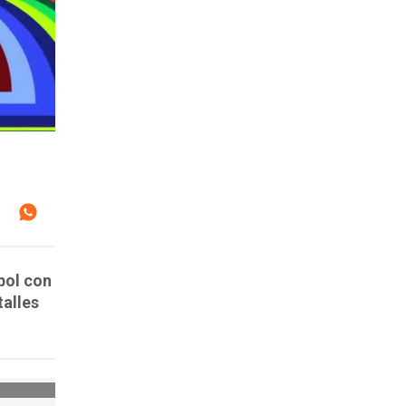
bol con
alles