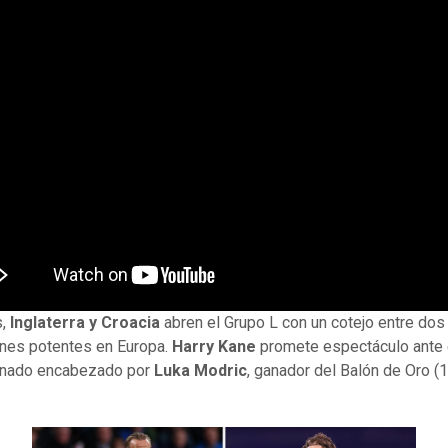
s,
Inglaterra y Croacia
abren el Grupo L con un cotejo entre dos
nes potentes en Europa.
Harry Kane
promete espectáculo ante 
onado encabezado por
Luka Modric
, ganador del Balón de Oro (