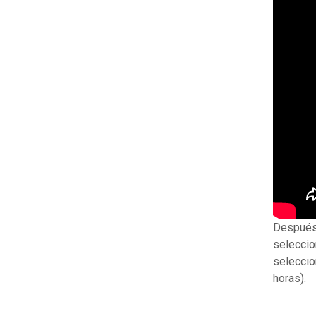
Despué
seleccio
selecci
horas).