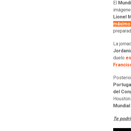
El
Mundi
imágenes
Lionel 
máximo 
prepara
La jorna
Jordani
duelo
es
Francis
Posterio
Portuga
del Con
Houston.
Mundial
Te podrí