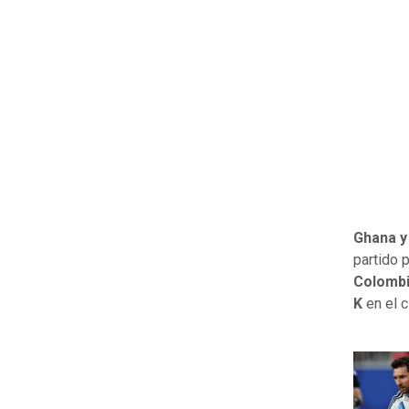
Ghana 
partido 
Colomb
K
en el c